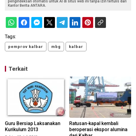
pengindeksan otomatis untuk AI di situs web ini tanpa izin tertulis dari
Kantor Berita ANTARA.
Tags:
pemprov kalbar
mbg
kalbar
Terkait
Guru Bersiap Laksanakan
Ratusan-kapal kembali
a
Kurikulum 2013
beroperasi ekspor alumina
dari Kalbar