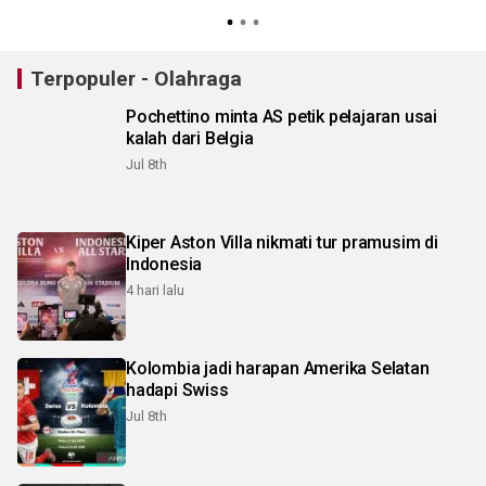
M
Terpopuler - Olahraga
Pochettino minta AS petik pelajaran usai
kalah dari Belgia
Jul 8th
Kiper Aston Villa nikmati tur pramusim di
Indonesia
4 hari lalu
Kolombia jadi harapan Amerika Selatan
hadapi Swiss
Jul 8th