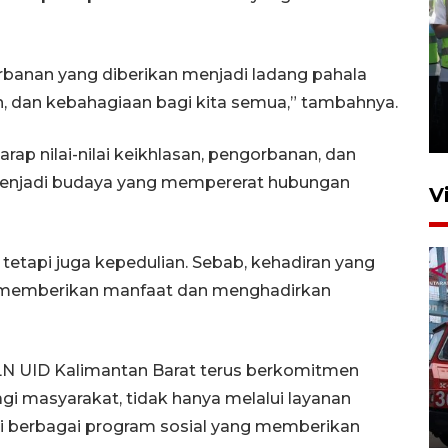
banan yang diberikan menjadi ladang pahala
Kalbar siaga darurat karhutla
hingga November
 dan kebahagiaan bagi kita semua,” tambahnya.
30 Juli 2026 09:29
arap nilai-nilai keikhlasan, pengorbanan, dan
 menjadi budaya yang mempererat hubungan
V
, tetapi juga kepedulian. Sebab, kehadiran yang
 memberikan manfaat dan menghadirkan
N UID Kalimantan Barat terus berkomitmen
Pontianak alokasikan
i masyarakat, tidak hanya melalui layanan
anggaran khusus anak
penderita kanker dan jantung
alui berbagai program sosial yang memberikan