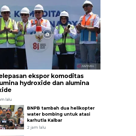
elepasan ekspor komoditas
lumina hydroxide dan alumina
xide
am lalu
BNPB tambah dua helikopter
water bombing untuk atasi
karhutla Kalbar
2 jam lalu