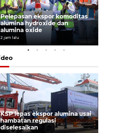
Pelepasan ekspor komoditas
alumina hydroxide dan
Garuda T
alumina oxide
Menang T
2 jam lalu
4 Agustus 202
ideo
KSP lepas ekspor alumina usai
Pelindo o
hambatan regulasi
ekspor-im
diselesaikan
kemas