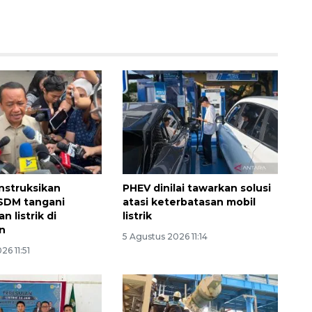
Ekonomi triwulan II-2026
tumbuh 5,29 persen
nstruksikan
PHEV dinilai tawarkan solusi
SDM tangani
atasi keterbatasan mobil
2026-08-06 18:45:00
 listrik di
listrik
n
5 Agustus 2026 11:14
26 11:51