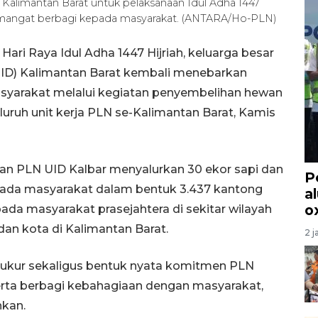
Kalimantan Barat untuk pelaksanaan Idul Adha 1447
 semangat berbagi kepada masyarakat. (ANTARA/Ho-PLN)
ri Raya Idul Adha 1447 Hijriah, keluarga besar
 (UID) Kalimantan Barat kembali menebarkan
syarakat melalui kegiatan penyembelihan hewan
luruh unit kerja PLN se-Kalimantan Barat, Kamis
an PLN UID Kalbar menyalurkan 30 ekor sapi dan
P
epada masyarakat dalam bentuk 3.437 kantong
a
o
ada masyarakat prasejahtera di sekitar wilayah
an kota di Kalimantan Barat.
2 j
syukur sekaligus bentuk nyata komitmen PLN
rta berbagi kebahagiaan dengan masyarakat,
kan.