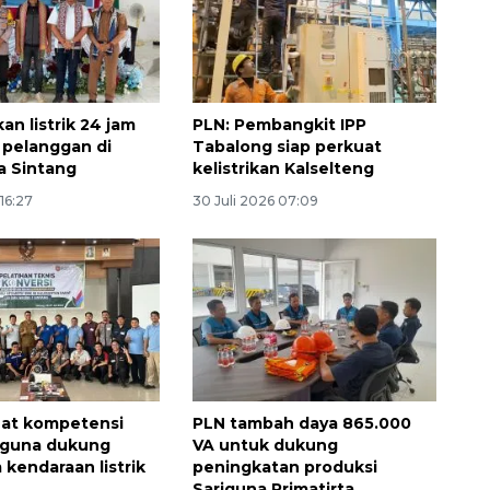
an listrik 24 jam
PLN: Pembangkit IPP
3 pelanggan di
Tabalong siap perkuat
a Sintang
kelistrikan Kalselteng
 16:27
30 Juli 2026 07:09
uat kompetensi
PLN tambah daya 865.000
 guna dukung
VA untuk dukung
 kendaraan listrik
peningkatan produksi
Sariguna Primatirta