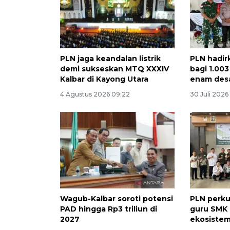
PLN jaga keandalan listrik
PLN hadirk
demi sukseskan MTQ XXXIV
bagi 1.00
Kalbar di Kayong Utara
enam des
4 Agustus 2026 09:22
30 Juli 2026
Wagub-Kalbar soroti potensi
PLN perk
PAD hingga Rp3 triliun di
guru SMK
2027
ekosistem