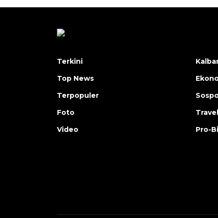
Terkini
Kalba
Top News
Ekon
Terpopuler
Sosp
Foto
Trave
Video
Pro-B