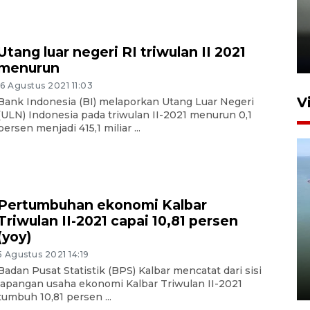
Karhutla Kalimantan Barat
terluas di Indonesia
Utang luar negeri RI triwulan II 2021
22 Juli 2026 10:51
menurun
16 Agustus 2021 11:03
V
Bank Indonesia (BI) melaporkan Utang Luar Negeri
(ULN) Indonesia pada triwulan II-2021 menurun 0,1
persen menjadi 415,1 miliar ...
Pertumbuhan ekonomi Kalbar
Triwulan II-2021 capai 10,81 persen
Optimalkan aset negara,
(yoy)
Bulog luncurkan kawasan
5 Agustus 2021 14:19
bisnis di Pontianak
Badan Pusat Statistik (BPS) Kalbar mencatat dari sisi
22 Juli 2026 17:09
lapangan usaha ekonomi Kalbar Triwulan II-2021
tumbuh 10,81 persen ...