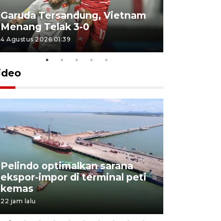
Garuda Tersandung, Vietnam
Karhutla 
Menang Telak 3-0
sekolah d
4 Agustus 2026 01:39
2 Agustus 202
ideo
Pelindo optimalkan sarana
Kesbangp
ekspor-impor di terminal peti
antisipasi
kemas
karhutla
22 jam lalu
3 Agustus 202