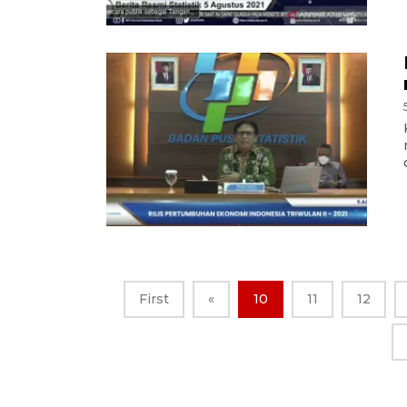
First
«
10
11
12