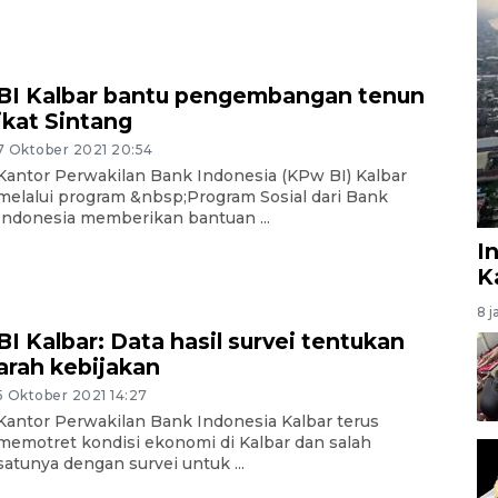
BI Kalbar bantu pengembangan tenun
ikat Sintang
7 Oktober 2021 20:54
Kantor Perwakilan Bank Indonesia (KPw BI) Kalbar
melalui program &nbsp;Program Sosial dari Bank
Indonesia memberikan bantuan ...
I
K
8 j
BI Kalbar: Data hasil survei tentukan
arah kebijakan
5 Oktober 2021 14:27
Kantor Perwakilan Bank Indonesia Kalbar terus
memotret kondisi ekonomi di Kalbar dan salah
satunya dengan survei untuk ...