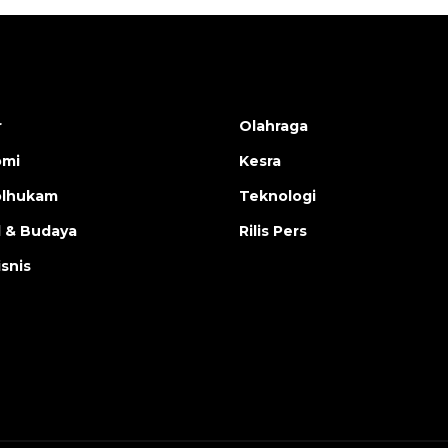
r
Olahraga
omi
Kesra
olhukam
Teknologi
l & Budaya
Rilis Pers
isnis