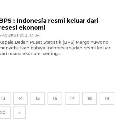
BPS : Indonesia resmi keluar dari
resesi ekonomi
5 Agustus 2021 13:34
Kepala Badan Pusat Statistik (BPS) Margo Yuwono
menyebutkan bahwa Indonesia sudah resmi keluar
dari resesi ekonomi seiring ...
13
14
15
16
17
18
19
20
»