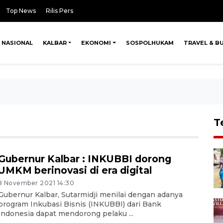
Top News
Rilis Pers
NASIONAL
KALBAR
EKONOMI
SOSPOLHUKAM
TRAVEL & B
T
Gubernur Kalbar : INKUBBI dorong
UMKM berinovasi di era digital
8 November 2021 14:30
Gubernur Kalbar, Sutarmidji menilai dengan adanya
program Inkubasi Bisnis (INKUBBI) dari Bank
Indonesia dapat mendorong pelaku ...