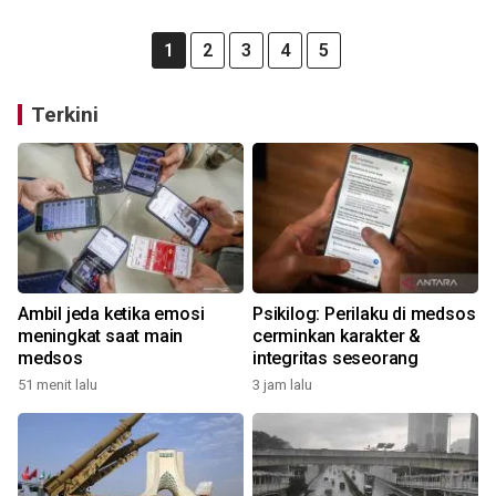
1
2
3
4
5
Terkini
Ambil jeda ketika emosi
Psikilog: Perilaku di medsos
meningkat saat main
cerminkan karakter &
medsos
integritas seseorang
51 menit lalu
3 jam lalu