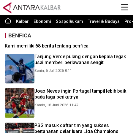
Kalbar
Ekonomi
Sospolhukam
Travel & Budaya
Pro-
BENFICA
Kami memiliki 68 berita tentang benfica.
Tanjung Verde pulang dengan kepala tegak
usai memberi perlawanan sengit
Senin, 6 Juli 2026 8:11
Joao Neves ingin Portugal tampil lebih baik
pada laga berikutnya
Kamis, 18 Juni 2026 11:47
PSG masuk daftar tim yang sukses
pertahanan gelar juara Liga Champions