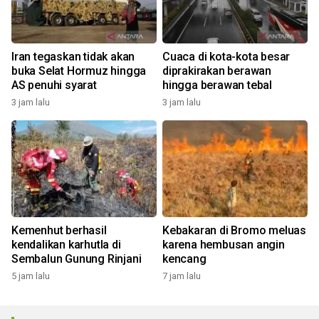
Iran tegaskan tidak akan
Cuaca di kota-kota besar
buka Selat Hormuz hingga
diprakirakan berawan
AS penuhi syarat
hingga berawan tebal
3 jam lalu
3 jam lalu
Kemenhut berhasil
Kebakaran di Bromo meluas
kendalikan karhutla di
karena hembusan angin
Sembalun Gunung Rinjani
kencang
5 jam lalu
7 jam lalu