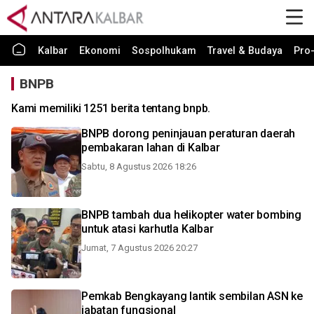
Kalbar
Ekonomi
Sospolhukam
Travel & Budaya
Pro-
BNPB
Kami memiliki 1251 berita tentang bnpb.
BNPB dorong peninjauan peraturan daerah
pembakaran lahan di Kalbar
Sabtu, 8 Agustus 2026 18:26
BNPB tambah dua helikopter water bombing
untuk atasi karhutla Kalbar
Jumat, 7 Agustus 2026 20:27
Pemkab Bengkayang lantik sembilan ASN ke
jabatan fungsional