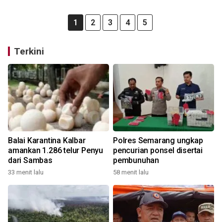
1
2
3
4
5
Terkini
Balai Karantina Kalbar
Polres Semarang ungkap
amankan 1.286 telur Penyu
pencurian ponsel disertai
dari Sambas
pembunuhan
33 menit lalu
58 menit lalu