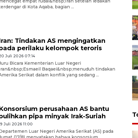
mencegat empat rudal&nbsp;Iran setelah ledakan
terdengar di Kota Aqaba, bagian ...
Iran: Tindakan AS mengingatkan
pada perilaku kelompok teroris
20 Juli 2026 07:14
Juru Bicara Kementerian Luar Negeri
Iran&nbsp;Esmaeil Baqaei&nbsp;menuduh tindakan
Amerika Serikat dalam konflik yang sedang ...
Konsorsium perusahaan AS bantu
T
pulihkan pipa minyak Irak-Suriah
19 Juli 2026 11:00
Departemen Luar Negeri Amerika Serikat (AS) pada
Jumat (17/8) menyatakan bahwa konsorsium