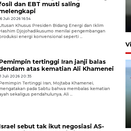
fosil dan EBT musti saling
Karhutla Kalimantan Barat
melengkapi
terluas di Indonesia
16 Juli 2026 16:54
22 Juli 2026 10:51
Utusan Khusus Presiden Bidang Energi dan Iklim
Hashim Djojohadikusumo menilai pengembangan
produksi energi konvensional seperti ...
V
Pemimpin tertinggi Iran janji balas
dendam atas kematian Ali Khamenei
11 Juli 2026 20:35
Pemimpin Tertinggi Iran, Mojtaba Khamenei,
mengatakan pada Sabtu bahwa membalas kematian
ayah sekaligus pendahulunya, Ali ...
Optimalkan aset negara,
Bulog luncurkan kawasan
bisnis di Pontianak
22 Juli 2026 17:09
Israel sebut tak ikut negosiasi AS-