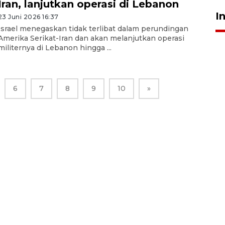
Iran, lanjutkan operasi di Lebanon
I
23 Juni 2026 16:37
Israel menegaskan tidak terlibat dalam perundingan
Amerika Serikat-Iran dan akan melanjutkan operasi
militernya di Lebanon hingga ...
6
7
8
9
10
»