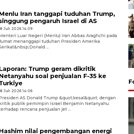
Menlu Iran tanggapi tuduhan Trump,
singgung pengaruh Israel di AS
18 Juli 2026 14:09
Menteri Luar Negeri (Menlu) Iran Abbas Araghchi pada
Jumat menanggapi tuduhan Presiden Amerika
Serikat&nbsp;Donald ...
Laporan: Trump geram dikritik
Netanyahu soal penjualan F-35 ke
F
Turkiye
18 Juli 2026 14:06
Presiden AS Donald Trump &quot;kesal&quot; dengan
kritik publik pemimpin Israel Benjamin Netanyahu
terhadap rencana penjualan jet ...
Hashim nilai pengembangan energi