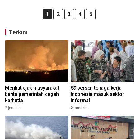
1
2
3
4
5
Terkini
Menhut ajak masyarakat
59 persen tenaga kerja
bantu pemerintah cegah
Indonesia masuk sektor
karhutla
informal
2 jam lalu
2 jam lalu