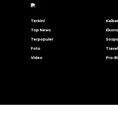
Terkini
Kalba
Top News
Ekon
Terpopuler
Sosp
Foto
Trave
Video
Pro-B
Copyright © ANTARA