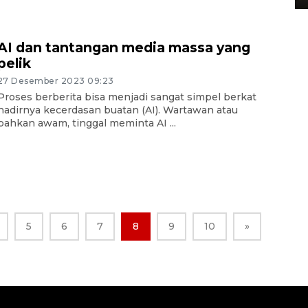
AI dan tantangan media massa yang
pelik
27 Desember 2023 09:23
Proses berberita bisa menjadi sangat simpel berkat
hadirnya kecerdasan buatan (AI). Wartawan atau
bahkan awam, tinggal meminta AI ...
5
6
7
8
9
10
»