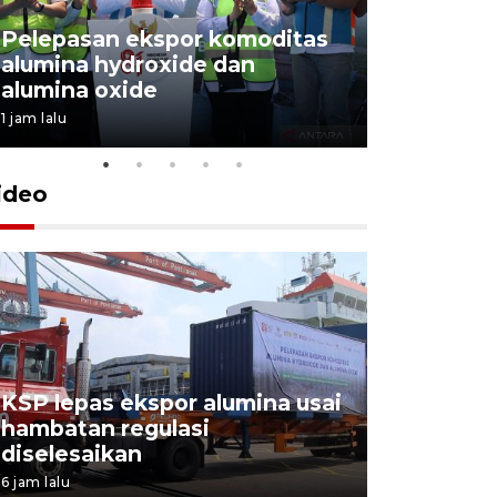
Pelepasan ekspor komoditas
alumina hydroxide dan
Garuda T
alumina oxide
Menang T
1 jam lalu
4 Agustus 202
ideo
KSP lepas ekspor alumina usai
Pelindo o
hambatan regulasi
ekspor-im
diselesaikan
kemas
6 jam lalu
5 Agustus 202