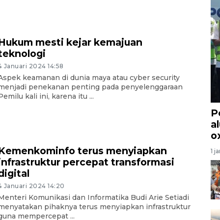
Hukum mesti kejar kemajuan
teknologi
4 Januari 2024 14:58
Aspek keamanan di dunia maya atau cyber security
menjadi penekanan penting pada penyelenggaraan
Pemilu kali ini, karena itu ...
P
a
o
Kemenkominfo terus menyiapkan
1 j
infrastruktur percepat transformasi
digital
4 Januari 2024 14:20
Menteri Komunikasi dan Informatika Budi Arie Setiadi
menyatakan pihaknya terus menyiapkan infrastruktur
guna mempercepat ...