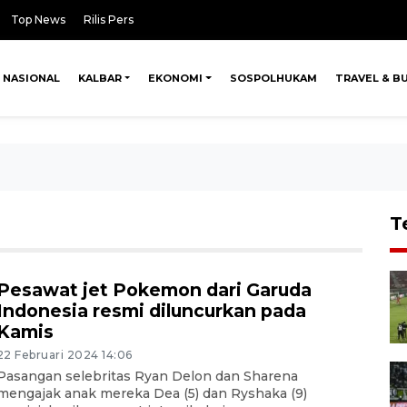
Top News
Rilis Pers
NASIONAL
KALBAR
EKONOMI
SOSPOLHUKAM
TRAVEL & B
T
Pesawat jet Pokemon dari Garuda
Indonesia resmi diluncurkan pada
Kamis
22 Februari 2024 14:06
Pasangan selebritas Ryan Delon dan Sharena
mengajak anak mereka Dea (5) dan Ryshaka (9)