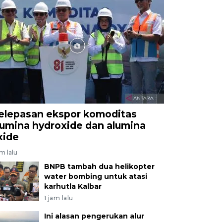
elepasan ekspor komoditas
lumina hydroxide dan alumina
xide
am lalu
BNPB tambah dua helikopter
water bombing untuk atasi
karhutla Kalbar
1 jam lalu
Ini alasan pengerukan alur