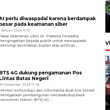
Kalbar siaga darurat karhutla
AI perlu diwaspadai karena berdampak
hingga November
besar pada keamanan siber
30 Juli 2026 09:29
1 Januari 2024 11:33
Pakar keamanan siber Dr. Pratama Persadha
mengingatkan kepada publik untuk mewaspadai
V
teknologi kecerdasan buatan atau artificial ...
BTS 4G dukung pengamanan Pos
Lintas Batas Negeri
30 Desember 2023 17:36
Pontianak alokasikan
Menteri Komunikasi dan Informatika Budi Arie Setiadi
anggaran khusus anak
menegaskan pembangunan menara&nbsp;base
penderita kanker dan jantung
transceiver station (BTS) 4G ...
23 Juli 2026 19:17