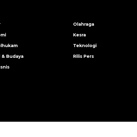
r
Olahraga
omi
Kesra
olhukam
Teknologi
l & Budaya
Rilis Pers
isnis