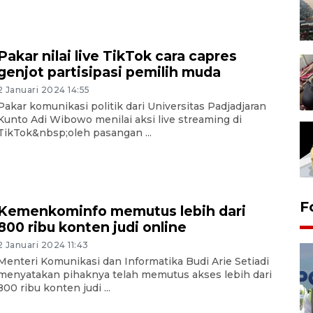
Pakar nilai live TikTok cara capres
genjot partisipasi pemilih muda
2 Januari 2024 14:55
Pakar komunikasi politik dari Universitas Padjadjaran
Kunto Adi Wibowo menilai aksi live streaming di
TikTok&nbsp;oleh pasangan ...
F
Kemenkominfo memutus lebih dari
800 ribu konten judi online
2 Januari 2024 11:43
Menteri Komunikasi dan Informatika Budi Arie Setiadi
menyatakan pihaknya telah memutus akses lebih dari
800 ribu konten judi ...