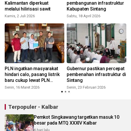
Kalimantan diperkuat
pembangunan infrastruktur
melalui hilirisasi sawit
Kabupaten Sintang
S
Kamis, 2 Juli 2026
Sabtu, 18 April 2026
PLN ingatkan masyarakat
Gubernur pastikan percepat
hindari calo, pasang listrik
pembenahan infrastruktur di
baru cukup lewat PLN
Sintang
Mobile
Senin, 16 Maret 2026
Senin, 23 Februari 2026
J
Terpopuler - Kalbar
Pemkot Singkawang targetkan masuk 10
besar pada MTQ XXXIV Kalbar
6 hari lalu