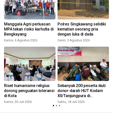
Manggala Agni perluasan
Polres Singkawang selidiki
MPA tekan risiko karhutla di
kematian seorang pria
Bengkayang
dengan luka di dada
Kamis, 6 Agustus 2026
Senin, 3 Agustus 2026
K
Riset humanisme religius
Sebanyak 200 peserta ikuti
dorong penguatan toleransi
donor-darah HUT Kodam
di Kota
XII/Tanjungpura di
Singkawang
Kamis, 30 Juli 2026
Sabtu, 18 Juli 2026
S