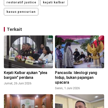
restoratif justice
kejati kalbar
kasus pencurian
Terkait
Kejati Kalbar ajukan "plea
Pancasila: Ideologi yang
bargain" perdana
hidup, bukan pajangan
upacara
Jumat, 26 Juni 2026
Senin, 1 Juni 2026
S