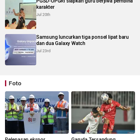
PGSD-UPGRI siapkan guru berjiwa pembina
karakter
Jul 20th
Samsung luncurkan tiga ponsel lipat baru
dan dua Galaxy Watch
Jul 23rd
Foto
Pelepasan ekspor
Garuda Tersandung,