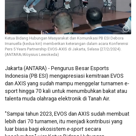
Ketua Bidang Hubungan Masyarakat dan Komunikasi PB ESI Debora
Imanuella (kedua kiri) memberikan keterangan dalam acara Konferensi
Pers 5 Years Partnership EVOS-AXIS di Jakarta, Selasa (27/2/2024).
(ANTARA/Aloysius Lewokeda)
Jakarta (ANTARA) - Pengurus Besar Esports
Indonesia (PB ESI) mengapresiasi kemitraan EVOS
dan AXIS yang sudah mampu menggelar turnamen e-
sport hingga 70 kali untuk menumbuhkan bakat atau
talenta muda olahraga elektronik di Tanah Air.
"Sampai tahun 2023, EVOS dan AXIS sudah membuat
lebih dari 70 turnamen, itu menjadi kontribusi yang
luar biasa bagi ekosistem
e-sport
secara