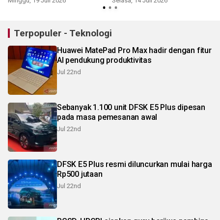
Minggu, 19 Juli 2026
Selasa, 14 Juli 2026
K
Terpopuler - Teknologi
Huawei MatePad Pro Max hadir dengan fitur
AI pendukung produktivitas
Jul 22nd
Sebanyak 1.100 unit DFSK E5 Plus dipesan
pada masa pemesanan awal
Jul 22nd
DFSK E5 Plus resmi diluncurkan mulai harga
Rp500 jutaan
Jul 22nd