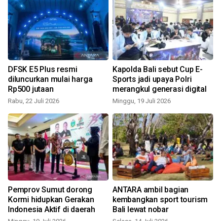
DFSK E5 Plus resmi
Kapolda Bali sebut Cup E-
diluncurkan mulai harga
Sports jadi upaya Polri
Rp500 jutaan
merangkul generasi digital
Rabu, 22 Juli 2026
Minggu, 19 Juli 2026
S
Pemprov Sumut dorong
ANTARA ambil bagian
Kormi hidupkan Gerakan
kembangkan sport tourism
Indonesia Aktif di daerah
Bali lewat nobar