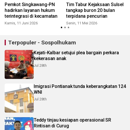
Pemkot Singkawang-PN
Tim Tabur Kejaksaan Sulsel
hadirkan layanan hukum
tangkap buron 20 bulan
terintegrasi di kecamatan
terpidana pencurian
Kamis, 11 Juni 2026
Senin, 11 Mei 2026
S
Terpopuler - Sospolhukam
Kejati-Kalbar setujui plea bargain perkara
kekerasan anak
Jul 28th
Imigrasi Pontianak tunda keberangkatan 124
WNI
Jul 28th
Teddy tinjau kesiapan operasional SR
Rintisan di Curug