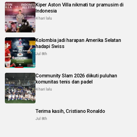
Kiper Aston Villa nikmati tur pramusim di
Indonesia
4 hari lalu
Kolombia jadi harapan Amerika Selatan
hadapi Swiss
Jul 8th
Community Slam 2026 diikuti puluhan
komunitas tenis dan padel
4 hari lalu
Terima kasih, Cristiano Ronaldo
Jul 8th