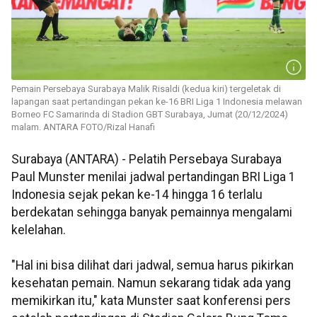
Pemain Persebaya Surabaya Malik Risaldi (kedua kiri) tergeletak di
lapangan saat pertandingan pekan ke-16 BRI Liga 1 Indonesia melawan
Borneo FC Samarinda di Stadion GBT Surabaya, Jumat (20/12/2024)
malam. ANTARA FOTO/Rizal Hanafi
Surabaya (ANTARA) - Pelatih Persebaya Surabaya
Paul Munster menilai jadwal pertandingan BRI Liga 1
Indonesia sejak pekan ke-14 hingga 16 terlalu
berdekatan sehingga banyak pemainnya mengalami
kelelahan.
"Hal ini bisa dilihat dari jadwal, semua harus pikirkan
kesehatan pemain. Namun sekarang tidak ada yang
memikirkan itu," kata Munster saat konferensi pers