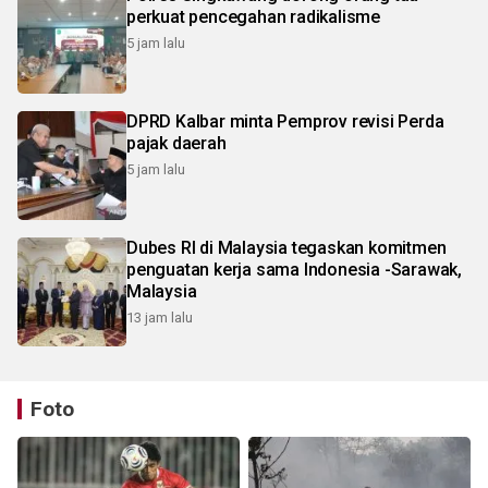
perkuat pencegahan radikalisme
5 jam lalu
DPRD Kalbar minta Pemprov revisi Perda
pajak daerah
5 jam lalu
Dubes RI di Malaysia tegaskan komitmen
penguatan kerja sama Indonesia -Sarawak,
Malaysia
13 jam lalu
Foto