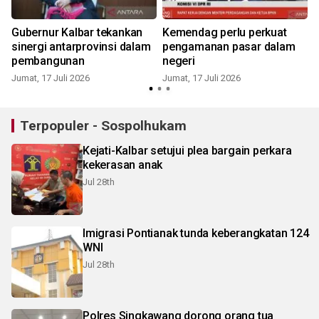
Gubernur Kalbar tekankan
Kemendag perlu perkuat
sinergi antarprovinsi dalam
pengamanan pasar dalam
pembangunan
negeri
Jumat, 17 Juli 2026
Jumat, 17 Juli 2026
R
Terpopuler - Sospolhukam
Kejati-Kalbar setujui plea bargain perkara
kekerasan anak
Jul 28th
Imigrasi Pontianak tunda keberangkatan 124
WNI
Jul 28th
Polres Singkawang dorong orang tua