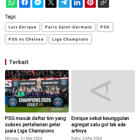
Tags:
Luis Enrique
Paris Saint-Germain
PSG
PSG vs Chelsea
Liga Champions
Terkait
PSG masuk daftar tim yang
Enrique sebut keunggulan
sukses pertahanan gelar
agregat satu gol tak ada
juara Liga Champions
artinya
Minggu, 31 Mei 2026
Rabu, 6 Mei 2026
S