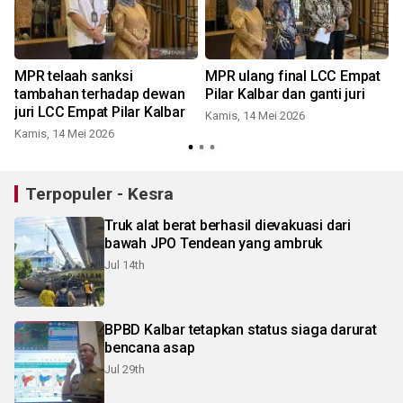
MPR telaah sanksi
MPR ulang final LCC Empat
tambahan terhadap dewan
Pilar Kalbar dan ganti juri
juri LCC Empat Pilar Kalbar
Kamis, 14 Mei 2026
Kamis, 14 Mei 2026
S
Terpopuler - Kesra
Truk alat berat berhasil dievakuasi dari
bawah JPO Tendean yang ambruk
Jul 14th
BPBD Kalbar tetapkan status siaga darurat
bencana asap
Jul 29th