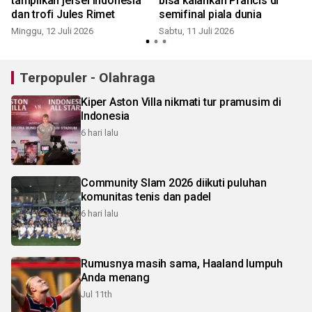
tampilkan jersei Indonesia
bisa kalahkan Prancis di
dan trofi Jules Rimet
semifinal piala dunia
S
Minggu, 12 Juli 2026
Sabtu, 11 Juli 2026
Terpopuler - Olahraga
Kiper Aston Villa nikmati tur pramusim di
Indonesia
6 hari lalu
Community Slam 2026 diikuti puluhan
komunitas tenis dan padel
6 hari lalu
Rumusnya masih sama, Haaland lumpuh
Anda menang
Jul 11th