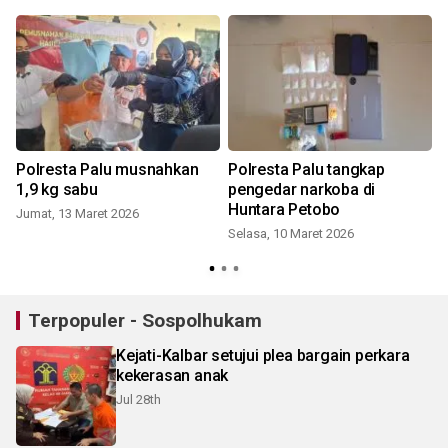
Polresta Palu musnahkan
Polresta Palu tangkap
1,9 kg sabu
pengedar narkoba di
Huntara Petobo
Jumat, 13 Maret 2026
Selasa, 10 Maret 2026
R
Terpopuler - Sospolhukam
Kejati-Kalbar setujui plea bargain perkara
kekerasan anak
Jul 28th