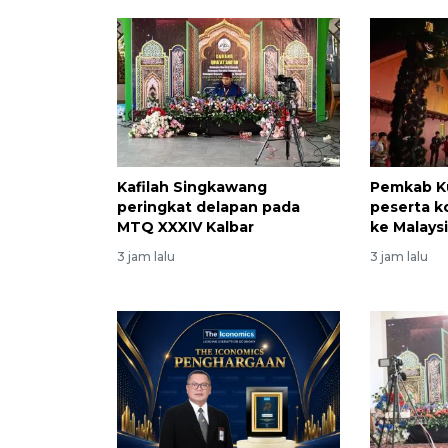
Kafilah Singkawang
Pemkab K
peringkat delapan pada
peserta k
MTQ XXXIV Kalbar
ke Malays
3 jam lalu
3 jam lalu