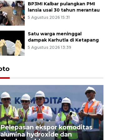
BP3MI Kalbar pulangkan PMI
lansia usai 30 tahun merantau
5 Agustus 2026 15:31
Satu warga meninggal
dampak Karhutla di Ketapang
5 Agustus 2026 13:39
oto
Pelepasan ekspor komoditas
alumina hydroxide dan
Garuda T