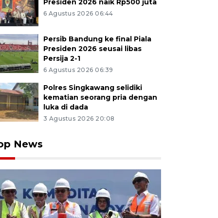
Presiden 2026 naik Rp500 juta
6 Agustus 2026 06:44
Persib Bandung ke final Piala
Presiden 2026 seusai libas
Persija 2-1
6 Agustus 2026 06:39
Polres Singkawang selidiki
kematian seorang pria dengan
luka di dada
3 Agustus 2026 20:08
op News
 lanjut usia melakukan olahraga senam di kawasan Wat
Hie, Pontianak, Kalimantan Barat, Minggu (6/7/2025). Ba
tat jumlah penduduk Kota Pontianak pada 2024 menca
 warga lanjut usia (lansia) berusia di atas 60 tahun se
ar 13 persen dari total penduduk. ANTARA FOTO/Jessi