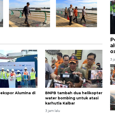
P
a
o
3 j
 ekspor Alumina di
BNPB tambah dua helikopter
water bombing untuk atasi
karhutla Kalbar
3 jam lalu