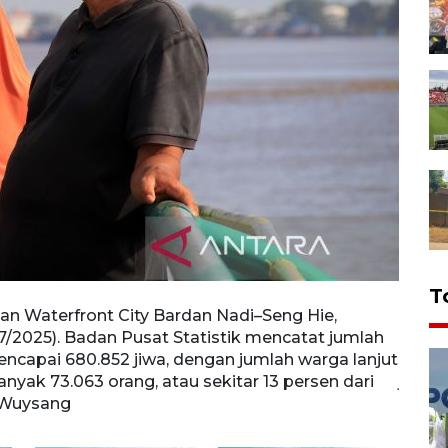
T
san Waterfront City Bardan Nadi–Seng Hie,
Warga
7/2025). Badan Pusat Statistik mencatat jumlah
Seng 
capai 680.852 jiwa, dengan jumlah warga lanjut
menca
banyak 73.063 orang, atau sekitar 13 persen dari
jumlah
 Wuysang
sekit