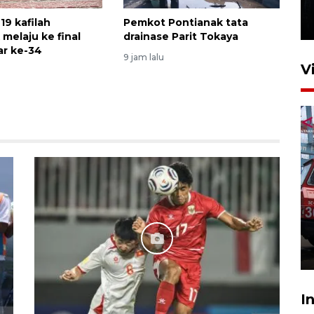
hingga November
19 kafilah
Pemkot Pontianak tata
30 Juli 2026 09:29
melaju ke final
drainase Parit Tokaya
r ke-34
9 jam lalu
V
Pontianak alokasikan
anggaran khusus anak
penderita kanker dan jantung
23 Juli 2026 19:17
I