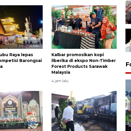
ubu Raya lepas
Kalbar promosikan kopi
ompetisi Barongsai
liberika di ekspo Non-Timber
F
ia
Forest Products Sarawak
Malaysia
4 jam lalu
Kalbar siaga darurat karhutla