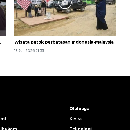
k
Wisata patok perbatasan Indonesia-Malaysia
19 Juli 2026 21:35
r
Olahraga
omi
Kesra
olhukam
Teknologi