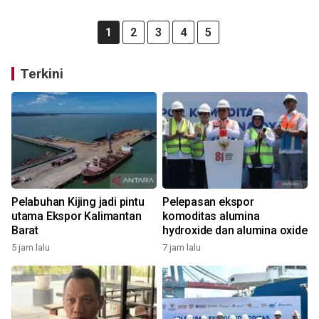
1
2
3
4
5
Terkini
Pelabuhan Kijing jadi pintu
Pelepasan ekspor
utama Ekspor Kalimantan
komoditas alumina
Barat
hydroxide dan alumina oxide
5 jam lalu
7 jam lalu