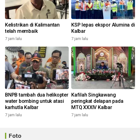
Kelistrikan di Kalimantan
KSP lepas ekspor Alumina di
telah membaik
Kalbar
7 jam lalu
7 jam lalu
BNPB tambah dua helikopter
Kafilah Singkawang
water bombing untuk atasi
peringkat delapan pada
karhutla Kalbar
MTQ XXXIV Kalbar
7 jam lalu
7 jam lalu
Foto