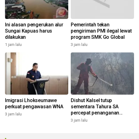
Ini alasan pengerukan alur
Pemerintah tekan
Sungai Kapuas harus
pengiriman PMI ilegal lewat
dilakukan
program SMK Go Global
1 jam lalu
3 jam lalu
Imigrasi Lhokseumawe
Dishut Kalsel tutup
perkuat pengawasan WNA
sementara Tahura SA
percepat penanganan
3 jam lalu
karhutla
3 jam lalu