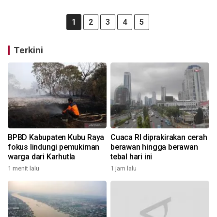
1
2
3
4
5
Terkini
BPBD Kabupaten Kubu Raya
Cuaca RI diprakirakan cerah
fokus lindungi pemukiman
berawan hingga berawan
warga dari Karhutla
tebal hari ini
1 menit lalu
1 jam lalu