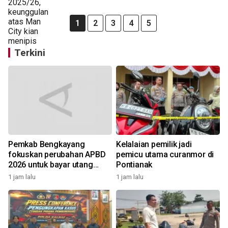
1
2
3
4
5
Terkini
Pemkab Bengkayang
Kelalaian pemilik jadi
fokuskan perubahan APBD
pemicu utama curanmor di
2026 untuk bayar utang
Pontianak
Rp10,48 miliar
1 jam lalu
1 jam lalu