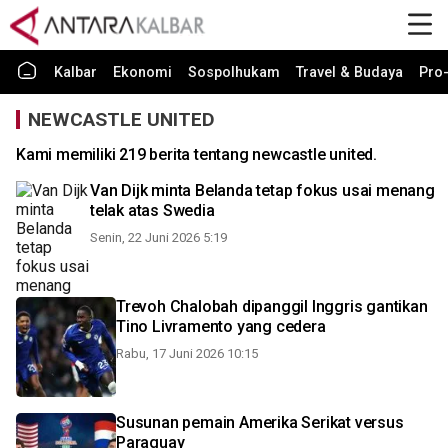
Kalbar
Ekonomi
Sospolhukam
Travel & Budaya
Pro-
NEWCASTLE UNITED
Kami memiliki 219 berita tentang newcastle united.
Van Dijk minta Belanda tetap fokus usai menang
telak atas Swedia
Senin, 22 Juni 2026 5:19
Trevoh Chalobah dipanggil Inggris gantikan
Tino Livramento yang cedera
Rabu, 17 Juni 2026 10:15
Susunan pemain Amerika Serikat versus
Paraguay