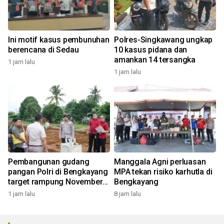
Ini motif kasus pembunuhan
Polres-Singkawang ungkap
berencana di Sedau
10 kasus pidana dan
amankan 14 tersangka
1 jam lalu
1 jam lalu
Pembangunan gudang
Manggala Agni perluasan
pangan Polri di Bengkayang
MPA tekan risiko karhutla di
target rampung November
Bengkayang
2026
1 jam lalu
8 jam lalu