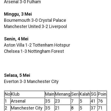
Arsenal 3-0 Fulham
Minggu, 3 Mei
Bournemouth 3-0 Crystal Palace
Manchester United 3-2 Liverpool
Senin, 4 Mei
Aston Villa 1-2 Tottenham Hotspur
Chelsea 1-3 Nottingham Forest
Selasa, 5 Mei
Everton 3-3 Manchester City
No
Klub
Main
Menang
Seri
Kalah
SG
Poin
1
Arsenal
35
23
7
5
41
76
2
Manchester City
35
21
8
5
37
71