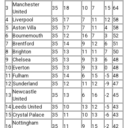
Manchester
3
35
18
10
7
15
64
United
4
Liverpool
35
17
7
11
12
58
5
Aston Villa
35
17
7
11
4
58
6
Bournemouth
35
12
16
7
3
52
7
Brentford
35
14
9
12
6
51
8
Brighton
35
13
11
11
7
50
9
Chelsea
35
13
9
13
6
48
10
Everton
35
13
9
13
0
48
11
Fulham
35
14
6
15
-5
48
12
Sunderland
35
12
11
12
-9
47
Newcastle
13
35
13
6
16
-2
45
United
14
Leeds United
35
10
13
12
-5
43
15
Crystal Palace
35
11
10
13
-6
43
Nottingham
16
35
11
9
15
-2
42