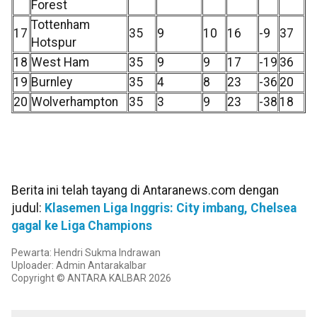
Forest
Tottenham
17
35
9
10
16
-9
37
Hotspur
18
West Ham
35
9
9
17
-19
36
19
Burnley
35
4
8
23
-36
20
20
Wolverhampton
35
3
9
23
-38
18
Berita ini telah tayang di Antaranews.com dengan
judul:
Klasemen Liga Inggris: City imbang, Chelsea
gagal ke Liga Champions
Pewarta: Hendri Sukma Indrawan
Uploader: Admin Antarakalbar
Copyright © ANTARA KALBAR 2026