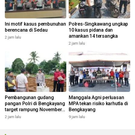
Ini motif kasus pembunuhan
Polres-Singkawang ungkap
berencana di Sedau
10 kasus pidana dan
amankan 14 tersangka
2 jam lalu
2 jam lalu
Pembangunan gudang
Manggala Agni perluasan
pangan Polri di Bengkayang
MPA tekan risiko karhutla di
target rampung November
Bengkayang
2026
2 jam lalu
9 jam lalu