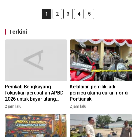
1
2
3
4
5
Terkini
Pemkab Bengkayang
Kelalaian pemilik jadi
fokuskan perubahan APBD
pemicu utama curanmor di
2026 untuk bayar utang
Pontianak
Rp10,48 miliar
2 jam lalu
2 jam lalu