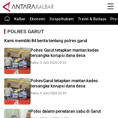
Kalbar
Ekonomi
Sospolhukam
Travel & Budaya
Pro-
POLRES GARUT
Kami memiliki 84 berita tentang polres garut.
Polres Garut tetapkan mantan kades
tersangka korupsi dana desa
Rabu, 3 Juni 2026 23:35
PolresGarut tetapkan mantan kades
tersangka korupsi dana desa
Rabu, 3 Juni 2026 23:35
Polisi dalami peredaran sabu di Garut