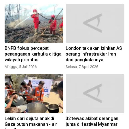
BNPB fokus percepat
London tak akan izinkan AS
penanganan karhutla di tiga
serang infrastruktur Iran
wilayah prioritas
dari pangkalannya
Minggu, 5 Juli 2026
Selasa, 7 April 2026
Lebih dari sejuta anak di
32 tewas akibat serangan
t
Gaza butuh makanan - air
junta di festival Myanmar