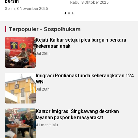
bersih
Rabu, 8 Oktober 2025
Senin, 3 November 2025
S
Terpopuler - Sospolhukam
Kejati-Kalbar setujui plea bargain perkara
kekerasan anak
Jul 28th
Imigrasi Pontianak tunda keberangkatan 124
WNI
Jul 28th
Kantor Imigrasi Singkawang dekatkan
layanan paspor ke masyarakat
41 menit lalu