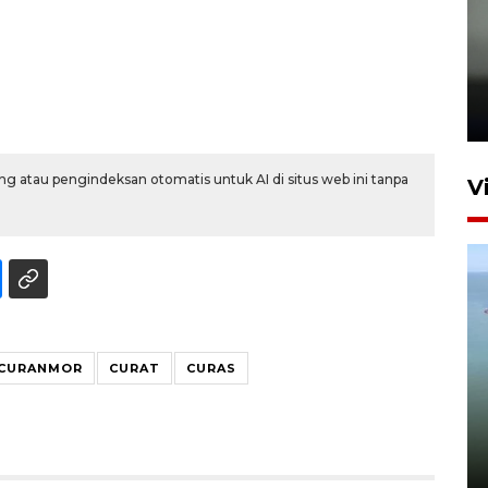
Karhutla Kalimantan Barat
terluas di Indonesia
22 Juli 2026 10:51
g atau pengindeksan otomatis untuk AI di situs web ini tanpa
V
CURANMOR
CURAT
CURAS
Optimalkan aset negara,
Bulog luncurkan kawasan
bisnis di Pontianak
22 Juli 2026 17:09