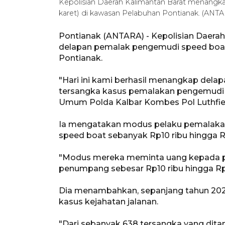
Kepolisian Daerah Kalimantan Barat menangk
karet) di kawasan Pelabuhan Pontianak. (ANT
Pontianak (ANTARA) - Kepolisian Daera
delapan pemalak pengemudi speed boat 
Pontianak.
"Hari ini kami berhasil menangkap delap
tersangka kasus pemalakan pengemudi sp
Umum Polda Kalbar Kombes Pol Luthfie S
Ia mengatakan modus pelaku pemalaka
speed boat sebanyak Rp10 ribu hingga Rp
"Modus mereka meminta uang kepada pa
penumpang sebesar Rp10 ribu hingga Rp1
Dia menambahkan, sepanjang tahun 202
kasus kejahatan jalanan.
"Dari sebanyak 638 tersangka yang ditan