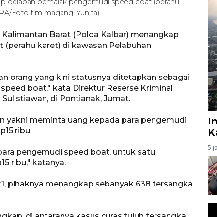
ap delapan pemalak pengemudi speed boat (perahu
ARA/Foto tim magang, Yunita)
h Kalimantan Barat (Polda Kalbar) menangkap
(perahu karet) di kawasan Pelabuhan
an orang yang kini statusnya ditetapkan sebagai
eed boat," kata Direktur Reserse Kriminal
ulistiawan, di Pontianak, Jumat.
n yakni meminta uang kepada para pengemudi
I
15 ribu.
K
5 j
ra pengemudi speed boat, untuk satu
5 ribu," katanya.
1, pihaknya menangkap sebanyak 638 tersangka
gkap, di antaranya kasus curas tujuh tersangka,