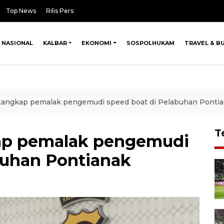
Top News
Rilis Pers
NASIONAL
KALBAR
EKONOMI
SOSPOLHUKAM
TRAVEL & B
 tangkap pemalak pengemudi speed boat di Pelabuhan Ponti
T
kap pemalak pengemudi
buhan Pontianak