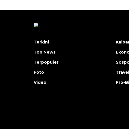
Terkini
Kalba
Top News
Ekon
Terpopuler
Sosp
Foto
Trave
Video
Pro-B