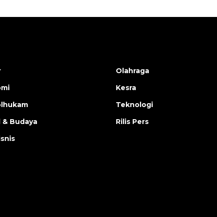
r
Olahraga
omi
Kesra
olhukam
Teknologi
l & Budaya
Rilis Pers
isnis