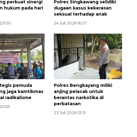
g perkuat sinergi
Polres Singkawang selidiki
n hukum pada hari
dugaan kasus kekerasan
seksual terhadap anak
 23:00
24 Juli 2026 16:27
Sinyal positif perekonomian
Indonesia
2026-08-05 15:00:00
ategis pemuda
Polres Bengkayang miliki
ng jaga kamtibmas
anjing pelacak untuk
al radikalisme
berantas narkotika di
perbatasan
 20:55
23 Juli 2026 13:13