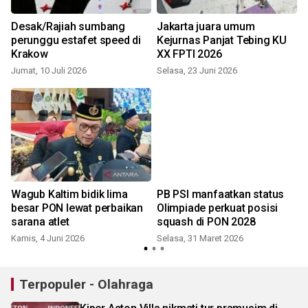
n
Desak/Rajiah sumbang
Jakarta juara umum
perunggu estafet speed di
Kejurnas Panjat Tebing KU
Krakow
XX FPTI 2026
Jumat, 10 Juli 2026
Selasa, 23 Juni 2026
S
Wagub Kaltim bidik lima
PB PSI manfaatkan status
besar PON lewat perbaikan
Olimpiade perkuat posisi
sarana atlet
squash di PON 2028
Kamis, 4 Juni 2026
Selasa, 31 Maret 2026
S
Terpopuler - Olahraga