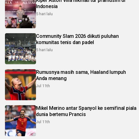
Kiper Aston Villa nikmati tur pramusim di
Indonesia
5 hari lalu
Community Slam 2026 diikuti puluhan
komunitas tenis dan padel
5 hari lalu
Rumusnya masih sama, Haaland lumpuh
Anda menang
Jul 11th
Mikel Merino antar Spanyol ke semifinal piala
dunia bertemu Prancis
Jul 11th