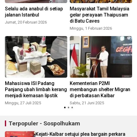
Selalu ada anabul di setiap
Masyarakat Tamil Malaysia
jalanan Istanbul
gelar perayaan Thaipusam
di Batu Caves
Jumat, 20 Februari 2026
Minggu, 1 Februari 2026
J
u
Mahasiswa ISI Padang
Kementerian P2MI
Panjang ubah limbah kerang
membangun shelter Migran
menjadi kemasan lipstik
di perbatasan Kalbar
Minggu, 27 Juli 2025
Sabtu, 21 Juni 2025
S
Terpopuler - Sospolhukam
Kejati-Kalbar setujui plea bargain perkara