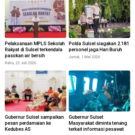
5
Pelaksanaan MPLS Sekolah
Polda Sulsel siagakan 2.181
Rakyat di Sulsel terkendala
personel jaga Hari Buruh
pasokan air bersih
Jumat, 1 Mei 2026
Rabu, 22 Juli 2026
S
s
Gubernur Sulsel sampaikan
Gubernur Sulsel:
pesan perdamaian ke
Masyarakat diminta tenang
Kedubes AS
terkait informasi pesawat