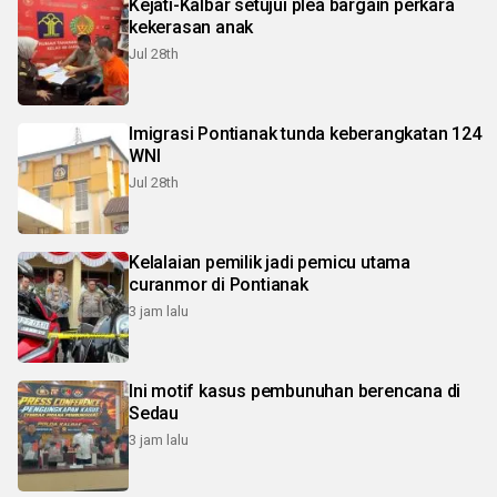
Kejati-Kalbar setujui plea bargain perkara
kekerasan anak
Jul 28th
Imigrasi Pontianak tunda keberangkatan 124
WNI
Jul 28th
Kelalaian pemilik jadi pemicu utama
curanmor di Pontianak
3 jam lalu
Ini motif kasus pembunuhan berencana di
Sedau
3 jam lalu