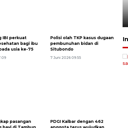
Bulog luncurkan kawasan
bisnis di Pontianak
22 Juli 2026 17:09
g IBI perkuat
Polisi olah TKP kasus dugaan
I
esehatan bagi ibu
pembunuhan bidan di
pada usia ke-75
Situbondo
7:09
7 Juni 2026 09:55
ngkap pasangan
PDGI Kalbar dengan 462
 bayi di Tambun
anggota terus wujudkan