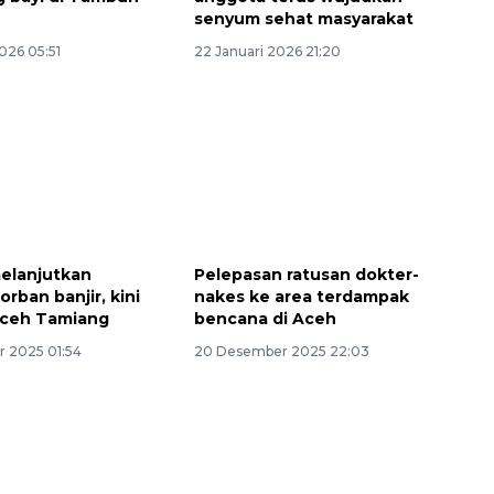
senyum sehat masyarakat
2026 05:51
22 Januari 2026 21:20
elanjutkan
Pelepasan ratusan dokter-
rban banjir, kini
nakes ke area terdampak
Aceh Tamiang
bencana di Aceh
Sinyal positif perekonomian
 2025 01:54
20 Desember 2025 22:03
Indonesia
2026-08-05 15:00:00