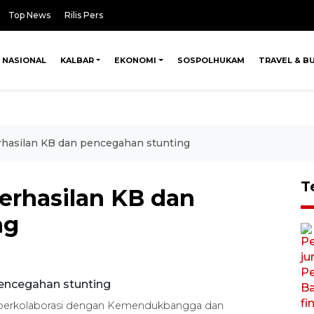
Top News
Rilis Pers
NASIONAL
KALBAR
EKONOMI
SOSPOLHUKAM
TRAVEL & B
rhasilan KB dan pencegahan stunting
T
erhasilan KB dan
ng
BI berkolaborasi dengan Kemendukbangga dan