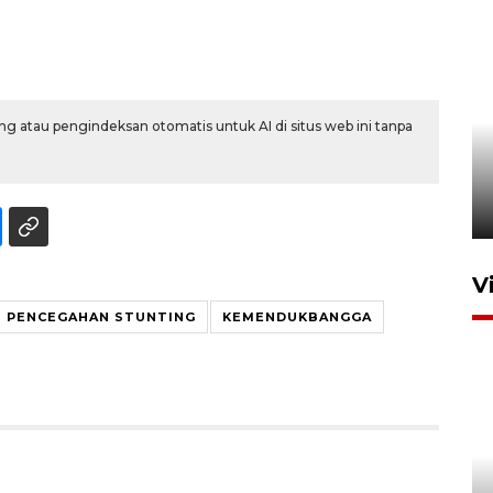
g atau pengindeksan otomatis untuk AI di situs web ini tanpa
Karhutla Kalimantan Barat
terluas di Indonesia
22 Juli 2026 10:51
V
PENCEGAHAN STUNTING
KEMENDUKBANGGA
Optimalkan aset negara,