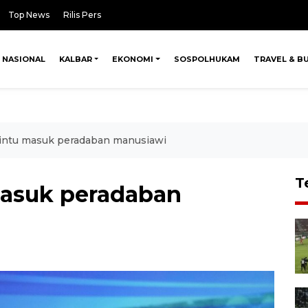
Top News
Rilis Pers
NASIONAL
KALBAR
EKONOMI
SOSPOLHUKAM
TRAVEL & B
intu masuk peradaban manusiawi
T
masuk peradaban