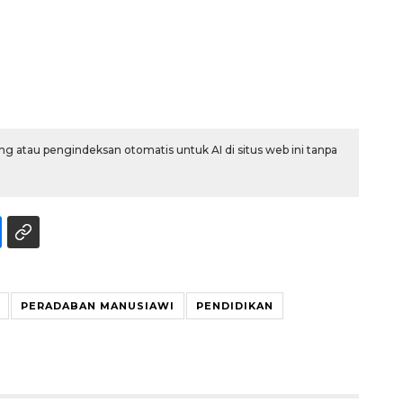
g atau pengindeksan otomatis untuk AI di situs web ini tanpa
Awas penipuan berbasis AI
2026-08-07 13:45:00
PERADABAN MANUSIAWI
PENDIDIKAN