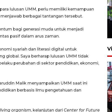
 para lulusan UMM, perlu memiliki kemampuan
menjawab berbagai tantangan tersebut.
Kalbar siaga darurat karhutla
hingga November
entum bagi generasi muda untuk menjadi
30 Juli 2026 09:29
intas pasif dalam arus zaman.
V
i syariah dan literasi digital untuk
g global. Saya berharap lulusan UMM tidak
 pelaku perubahan di sektor pendidikan, ekonomi,
zaruddin Malik menyampaikan UMM saat ini
idikan berbasis ilmu pengetahuan dan
Pontianak alokasikan
anggaran khusus anak
penderita kanker dan jantung
 living organism
, kelanjutan dari
Center for Future