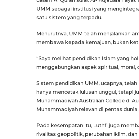
dalam Al Quran surat Al-Mujadalah ayat 1
UMM sebagai institusi yang menginteg
satu sistem yang terpadu.
Menurutnya, UMM telah menjalankan a
membawa kepada kemajuan, bukan kete
“Saya melihat pendidikan Islam yang holi
menggabungkan aspek spiritual, moral, da
Sistem pendidikan UMM, ucapnya, telah
hanya mencetak lulusan unggul, tetapi j
Muhammadiyah Australian College di Aust
Muhammadiyah relevan di pentas dunia,”
Pada kesempatan itu, Luthfi juga memba
rivalitas geopolitik, perubahan iklim, dan 