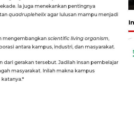
23 Juli 2026 19:17
 dekade. Ia juga menekankan pentingnya
atan
quadruplehelix
agar lulusan mampu menjadi
I
en mengembangkan
scientific living organism
,
orasi antara kampus, industri, dan masyarakat.
 dari gerakan tersebut. Jadilah insan pembelajar
ngah masyarakat. Inilah makna kampus
 katanya.*