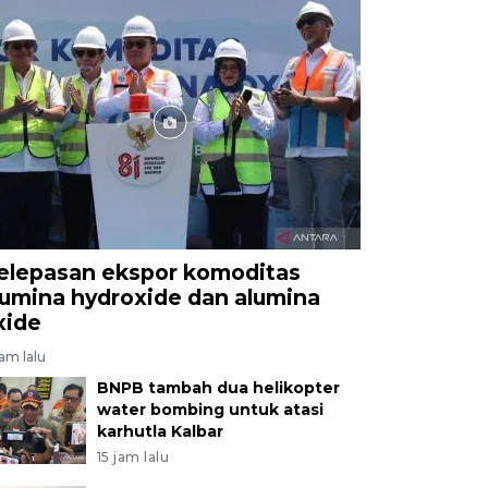
elepasan ekspor komoditas
lumina hydroxide dan alumina
xide
jam lalu
BNPB tambah dua helikopter
water bombing untuk atasi
karhutla Kalbar
15 jam lalu