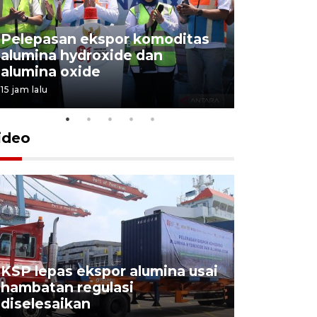
Pelepasan ekspor komoditas
alumina hydroxide dan
Garuda T
alumina oxide
Menang T
15 jam lalu
4 Agustus 202
ideo
KSP lepas ekspor alumina usai
Pelindo o
hambatan regulasi
ekspor-im
diselesaikan
kemas