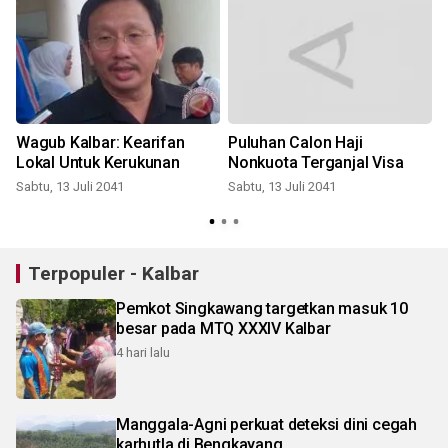
l
Wagub Kalbar: Kearifan
Puluhan Calon Haji
Lokal Untuk Kerukunan
Nonkuota Terganjal Visa
Sabtu, 13 Juli 2041
Sabtu, 13 Juli 2041
S
Terpopuler - Kalbar
Pemkot Singkawang targetkan masuk 10
besar pada MTQ XXXIV Kalbar
4 hari lalu
Manggala-Agni perkuat deteksi dini cegah
karhutla di Bengkayang