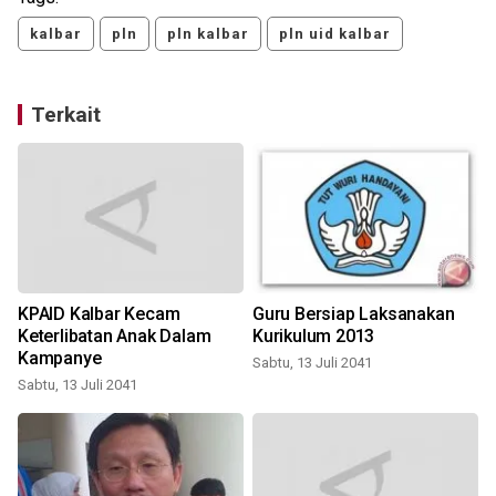
kalbar
pln
pln kalbar
pln uid kalbar
Terkait
KPAID Kalbar Kecam
Guru Bersiap Laksanakan
Keterlibatan Anak Dalam
Kurikulum 2013
Kampanye
Sabtu, 13 Juli 2041
S
Sabtu, 13 Juli 2041