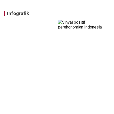
Komisi XIII DPR RI inspeksi
Pontianak perluas layanan
fasilitas Lapas Anak di Kubu
ARV untuk permudah akses
Raya
pengobatan HIV
Jumat, 31 Juli 2026
Kamis, 30 Juli 2026
Infografik