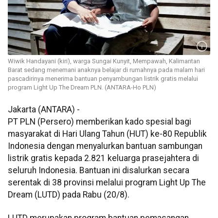
Wiwik Handayani (kiri), warga Sungai Kunyit, Mempawah, Kalimantan
Barat sedang menemani anaknya belajar di rumahnya pada malam hari
pascadirinya menerima bantuan penyambungan listrik gratis melalui
program Light Up The Dream PLN. (ANTARA-Ho PLN)
Jakarta (ANTARA) -
PT PLN (Persero) memberikan kado spesial bagi
masyarakat di Hari Ulang Tahun (HUT) ke-80 Republik
Indonesia dengan menyalurkan bantuan sambungan
listrik gratis kepada 2.821 keluarga prasejahtera di
seluruh Indonesia. Bantuan ini disalurkan secara
serentak di 38 provinsi melalui program Light Up The
Dream (LUTD) pada Rabu (20/8).
LUTD merupakan program bantuan pemasangan