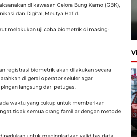
ilaksanakan di kawasan Gelora Bung Karno (GBK),
ikasi dan Digital, Meutya Hafid.
Karhutla Kalimantan Barat
terluas di Indonesia
urut melakukan uji coba biometrik di masing-
22 Juli 2026 10:51
V
 registrasi biometrik akan dilakukan secara
rahkan di gerai operator seluler agar
ngan langsung dari petugas.
 ada waktu yang cukup untuk memberikan
Pontianak alokasikan
gat tidak semua orang familiar dengan metode
anggaran khusus anak
penderita kanker dan jantung
23 Juli 2026 19:17
diperlukan untuk meningkatkan validitas data