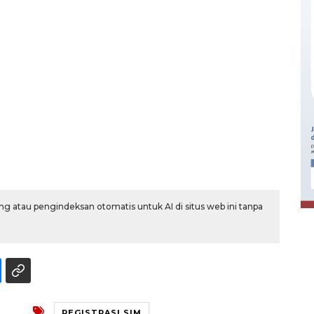
Ekonomi triwulan II-2026
tumbuh 5,29 persen
2026-08-06 18:45:00
g atau pengindeksan otomatis untuk AI di situs web ini tanpa
REGISTRASI SIM