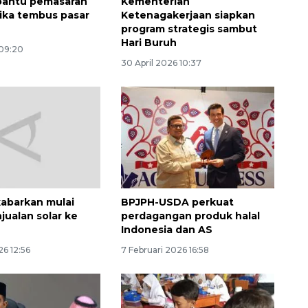
 bantu pemasaran
Kementerian
rika tembus pasar
Ketenagakerjaan siapkan
program strategis sambut
Hari Buruh
 09:20
30 April 2026 10:37
Ekspedisi Rupiah Berdaulat
2026 sambangi Papua
2026-08-06 13:15:00
kabarkan mulai
BPJPH-USDA perkuat
jualan solar ke
perdagangan produk halal
Indonesia dan AS
6 12:56
7 Februari 2026 16:58