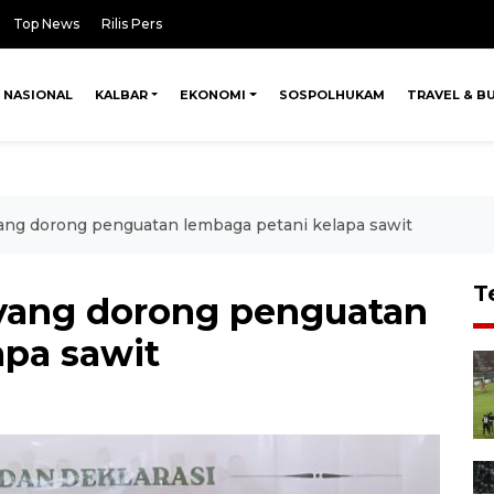
Top News
Rilis Pers
NASIONAL
KALBAR
EKONOMI
SOSPOLHUKAM
TRAVEL & B
ng dorong penguatan lembaga petani kelapa sawit
T
ang dorong penguatan
apa sawit