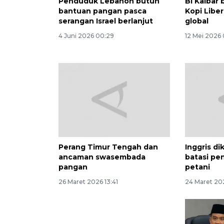
Penduduk Lebanon butuh
BI Kalbar
bantuan pangan pasca
Kopi Libe
serangan Israel berlanjut
global
4 Juni 2026 00:29
12 Mei 2026
Perang Timur Tengah dan
Inggris di
ancaman swasembada
batasi pen
pangan
petani
26 Maret 2026 13:41
24 Maret 202