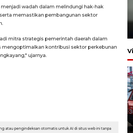
wit menjadi wadah dalam melindungi hak-hak
i, serta memastikan pembangunan sektor
Karhutla Kalimantan Barat
terluas di Indonesia
n.
22 Juli 2026 10:51
jadi mitra strategis pemerintah daerah dalam
s mengoptimalkan kontribusi sektor perkebunan
V
ngkayang," ujarnya.
Pontianak alokasikan
anggaran khusus anak
penderita kanker dan jantung
23 Juli 2026 19:17
g atau pengindeksan otomatis untuk AI di situs web ini tanpa