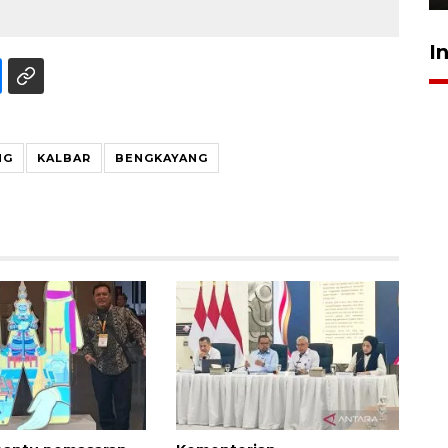
I
NG
KALBAR
BENGKAYANG