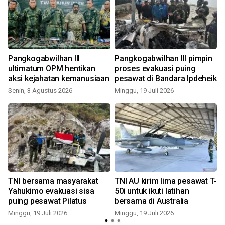
Pangkogabwilhan III
Pangkogabwilhan III pimpin
ultimatum OPM hentikan
proses evakuasi puing
aksi kejahatan kemanusiaan
pesawat di Bandara Ipdeheik
Senin, 3 Agustus 2026
Minggu, 19 Juli 2026
S
TNI bersama masyarakat
TNI AU kirim lima pesawat T-
Yahukimo evakuasi sisa
50i untuk ikuti latihan
puing pesawat Pilatus
bersama di Australia
Minggu, 19 Juli 2026
Minggu, 19 Juli 2026
S