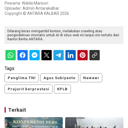
Pewarta: Walda Marison
Uploader: Admin Antarakalbar
Copyright © ANTARA KALBAR 2026
Dilarang keras mengambil konten, melakukan crawling atau
pengindeksan otomatis untuk AI di situs web ini tanpa izin tertulis dari
Kantor Berita ANTARA.
Tags:
Panglima TNI
Agus Subiyanto
Nawawi
Prajurit berprestasi
KPLB
Terkait