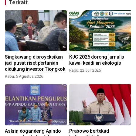
Terkait
Singkawang diproyeksikan
KJC 2026 dorong jurnalis
jadi pusat riset pertanian
kawal keadilan ekologis
didukung investor Tiongkok
Rabu, 22 Juli 2026
Rabu, 5 Agustus 2026
R
Askrin dogandeng Apindo
Prabowo bertekad