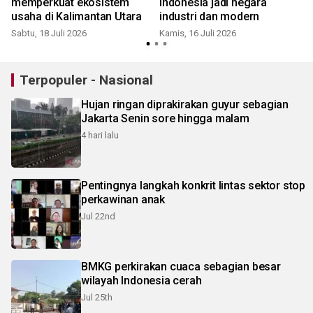
i
memperkuat ekosistem
Indonesia jadi negara
usaha di Kalimantan Utara
industri dan modern
Sabtu, 18 Juli 2026
Kamis, 16 Juli 2026
S
Terpopuler - Nasional
Hujan ringan diprakirakan guyur sebagian
Jakarta Senin sore hingga malam
4 hari lalu
Pentingnya langkah konkrit lintas sektor stop
perkawinan anak
Jul 22nd
BMKG perkirakan cuaca sebagian besar
wilayah Indonesia cerah
Jul 25th