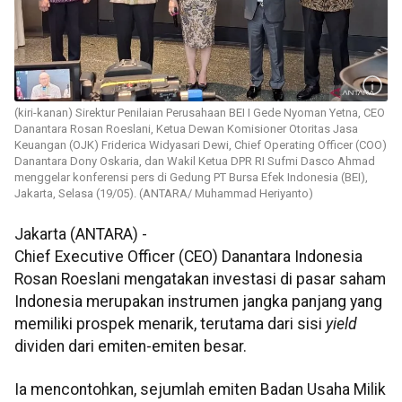
(kiri-kanan) Sirektur Penilaian Perusahaan BEI I Gede Nyoman Yetna, CEO
Danantara Rosan Roeslani, Ketua Dewan Komisioner Otoritas Jasa
Keuangan (OJK) Friderica Widyasari Dewi, Chief Operating Officer (COO)
Danantara Dony Oskaria, dan Wakil Ketua DPR RI Sufmi Dasco Ahmad
menggelar konferensi pers di Gedung PT Bursa Efek Indonesia (BEI),
Jakarta, Selasa (19/05). (ANTARA/ Muhammad Heriyanto)
Jakarta (ANTARA) -
Chief Executive Officer (CEO) Danantara Indonesia
Rosan Roeslani mengatakan investasi di pasar saham
Indonesia merupakan instrumen jangka panjang yang
memiliki prospek menarik, terutama dari sisi
yield
dividen dari emiten-emiten besar.
Ia mencontohkan, sejumlah emiten Badan Usaha Milik