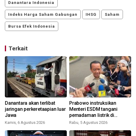
Danantara Indonesia
Indeks Harga Saham Gabungan
IHSG
Saham
Bursa Efek Indonesia
Terkait
Danantara akan terlibat
Prabowo instruksikan
jaringan perkeretaapian luar
Menteri ESDM tangani
Jawa
pemadaman listrik di
Kalimantan
Kamis, 6 Agustus 2026
Rabu, 5 Agustus 2026
R