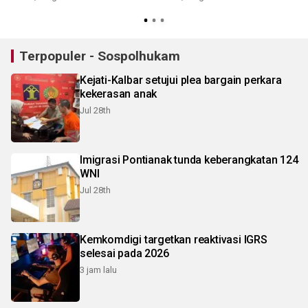
S
Terpopuler - Sospolhukam
Kejati-Kalbar setujui plea bargain perkara
kekerasan anak
Jul 28th
Imigrasi Pontianak tunda keberangkatan 124
WNI
Jul 28th
Kemkomdigi targetkan reaktivasi IGRS
selesai pada 2026
3 jam lalu