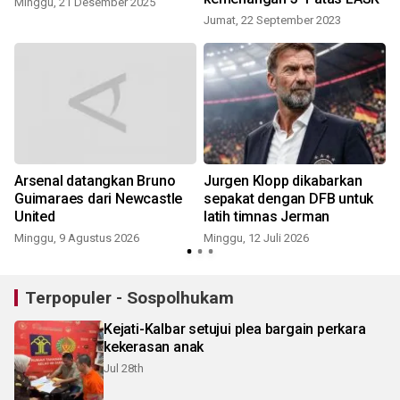
Minggu, 21 Desember 2025
Jumat, 22 September 2023
K
Arsenal datangkan Bruno
Jurgen Klopp dikabarkan
Guimaraes dari Newcastle
sepakat dengan DFB untuk
United
latih timnas Jerman
Minggu, 9 Agustus 2026
Minggu, 12 Juli 2026
K
Terpopuler - Sospolhukam
Kejati-Kalbar setujui plea bargain perkara
kekerasan anak
Jul 28th