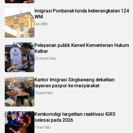
Imigrasi Pontianak tunda keberangkatan 124
WNI
Jul 28th
Pelayanan publik Kanwil Kementerian Hukum
Kalbar
23 menit lalu
Kantor Imigrasi Singkawang dekatkan
layanan paspor ke masyarakat
16 jam lalu
Kemkomdigi targetkan reaktivasi IGRS
selesai pada 2026
1 hari lalu