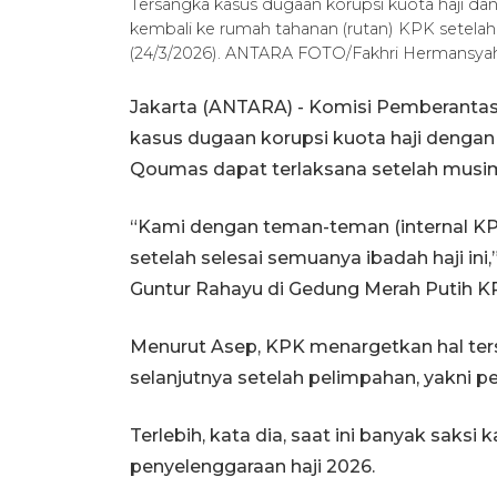
Tersangka kasus dugaan korupsi kuota haji dan
kembali ke rumah tahanan (rutan) KPK setelah 
(24/3/2026). ANTARA FOTO/Fakhri Hermansyah
Jakarta (ANTARA) - Komisi Pemberanta
kasus dugaan korupsi kuota haji denga
Qoumas dapat terlaksana setelah musim 
“Kami dengan teman-teman (internal KP
setelah selesai semuanya ibadah haji in
Guntur Rahayu di Gedung Merah Putih KPK
Menurut Asep, KPK menargetkan hal te
selanjutnya setelah pelimpahan, yakni p
Terlebih, kata dia, saat ini banyak saksi
penyelenggaraan haji 2026.