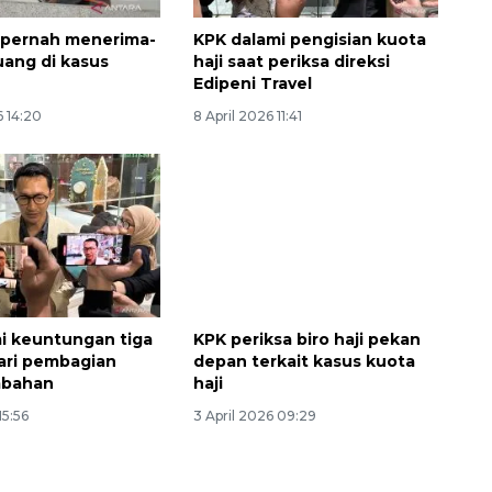
 pernah menerima-
KPK dalami pengisian kuota
ang di kasus
haji saat periksa direksi
Edipeni Travel
6 14:20
8 April 2026 11:41
i keuntungan tiga
KPK periksa biro haji pekan
dari pembagian
depan terkait kasus kuota
mbahan
haji
15:56
3 April 2026 09:29