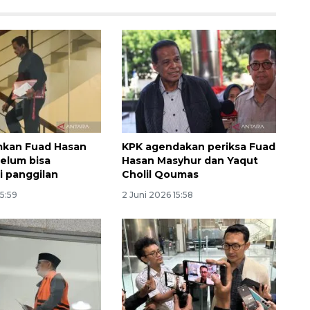
kan Fuad Hasan
KPK agendakan periksa Fuad
Ekonomi triwulan II-2026
elum bisa
Hasan Masyhur dan Yaqut
tumbuh 5,29 persen
 panggilan
Cholil Qoumas
2026-08-06 18:45:00
15:59
2 Juni 2026 15:58