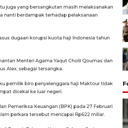
itu juga yang bersangkutan masih melaksanakan
gga nanti berdampak terhadap pelaksanaan
sus dugaan korupsi kuota haji Indonesia tahun
mantan Menteri Agama Yaqut Cholil Qoumas dan
Gus Alex, sebagai tersangka.
F
u pemilik biro penyelenggara haji Maktour tidak
pat dicekal ke luar negeri.
dan Pemeriksa Keuangan (BPK) pada 27 Februari
lam perkara tersebut mencapai Rp622 miliar.