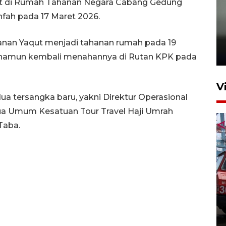
ut di Rumah Tahanan Negara Cabang Gedung
fah pada 17 Maret 2026.
Karhutla Kalimantan Barat
terluas di Indonesia
nan Yaqut menjadi tahanan rumah pada 19
22 Juli 2026 10:51
 namun kembali menahannya di Rutan KPK pada
V
 tersangka baru, yakni Direktur Operasional
a Umum Kesatuan Tour Travel Haji Umrah
Taba.
Pontianak alokasikan
anggaran khusus anak
penderita kanker dan jantung
23 Juli 2026 19:17