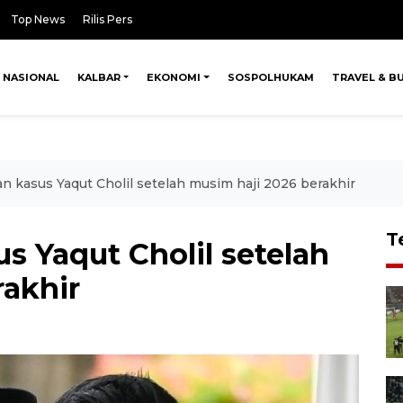
Top News
Rilis Pers
NASIONAL
KALBAR
EKONOMI
SOSPOLHUKAM
TRAVEL & B
 kasus Yaqut Cholil setelah musim haji 2026 berakhir
T
s Yaqut Cholil setelah
rakhir