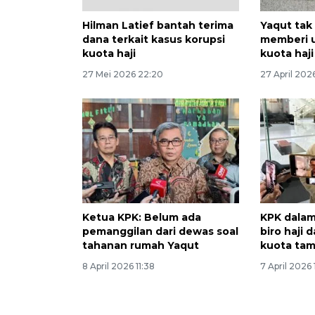
Hilman Latief bantah terima
Yaqut tak
dana terkait kasus korupsi
memberi u
kuota haji
kuota haji
27 Mei 2026 22:20
27 April 202
Ketua KPK: Belum ada
KPK dalam
pemanggilan dari dewas soal
biro haji 
tahanan rumah Yaqut
kuota ta
8 April 2026 11:38
7 April 2026 