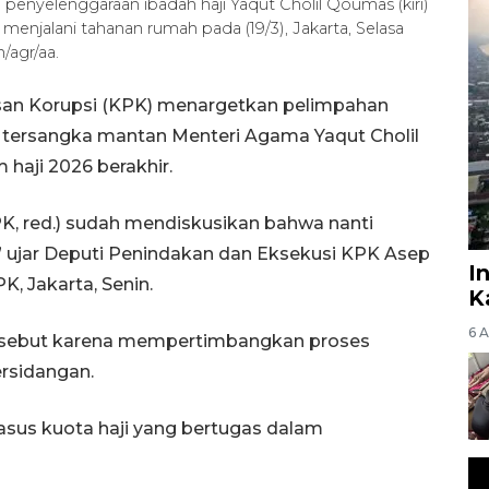
 penyelenggaraan ibadah haji Yaqut Cholil Qoumas (kiri)
menjalani tahanan rumah pada (19/3), Jakarta, Selasa
/agr/aa.
san Korupsi (KPK) menargetkan pelimpahan
n tersangka mantan Menteri Agama Yaqut Cholil
haji 2026 berakhir.
K, red.) sudah mendiskusikan bahwa nanti
i,” ujar Deputi Penindakan dan Eksekusi KPK Asep
I
, Jakarta, Senin.
K
6 
rsebut karena mempertimbangkan proses
ersidangan.
 kasus kuota haji yang bertugas dalam