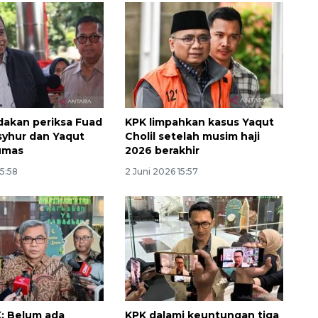
akan periksa Fuad
KPK limpahkan kasus Yaqut
yhur dan Yaqut
Cholil setelah musim haji
umas
2026 berakhir
Sinyal positif perekonomian
Indonesia
15:58
2 Juni 2026 15:57
2026-08-05 15:00:00
: Belum ada
KPK dalami keuntungan tiga