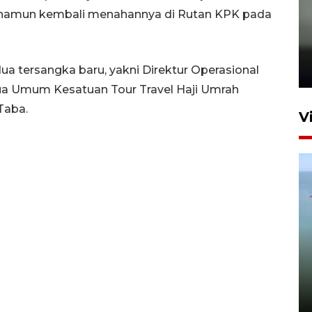
 namun kembali menahannya di Rutan KPK pada
Karhutla Kalimantan Barat
terluas di Indonesia
 tersangka baru, yakni Direktur Operasional
22 Juli 2026 10:51
a Umum Kesatuan Tour Travel Haji Umrah
Taba.
V
Optimalkan aset negara,
Bulog luncurkan kawasan
bisnis di Pontianak
22 Juli 2026 17:09