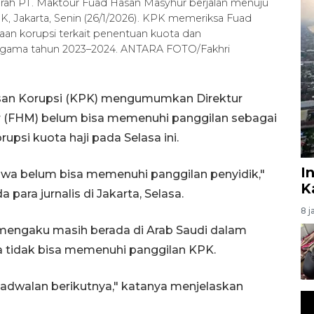
umrah PT. Maktour Fuad Hasan Masyhur berjalan menuju
, Jakarta, Senin (26/1/2026). KPK memeriksa Fuad
gaan korupsi terkait penentuan kuota dan
 Agama tahun 2023–2024. ANTARA FOTO/Fakhri
san Korupsi (KPK) mengumumkan Direktur
(FHM) belum bisa memenuhi panggilan sebagai
psi kuota haji pada Selasa ini.
I
wa belum bisa memenuhi panggilan penyidik,"
K
 para jurnalis di Jakarta, Selasa.
8 j
mengaku masih berada di Arab Saudi dalam
a tidak bisa memenuhi panggilan KPK.
jadwalan berikutnya," katanya menjelaskan