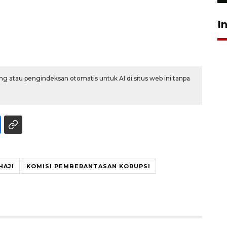
I
g atau pengindeksan otomatis untuk AI di situs web ini tanpa
HAJI
KOMISI PEMBERANTASAN KORUPSI