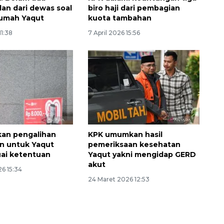
an dari dewas soal
biro haji dari pembagian
rumah Yaqut
kuota tambahan
11:38
7 April 2026 15:56
kan pengalihan
KPK umumkan hasil
n untuk Yaqut
pemeriksaan kesehatan
uai ketentuan
Yaqut yakni mengidap GERD
akut
6 15:34
24 Maret 2026 12:53