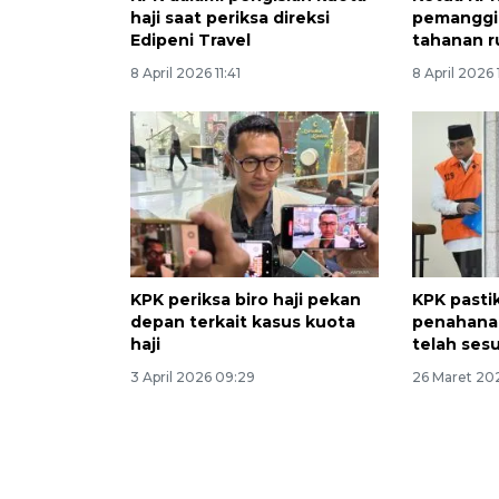
haji saat periksa direksi
pemanggil
Edipeni Travel
tahanan 
8 April 2026 11:41
8 April 2026 
KPK periksa biro haji pekan
KPK pasti
depan terkait kasus kuota
penahana
haji
telah ses
3 April 2026 09:29
26 Maret 202