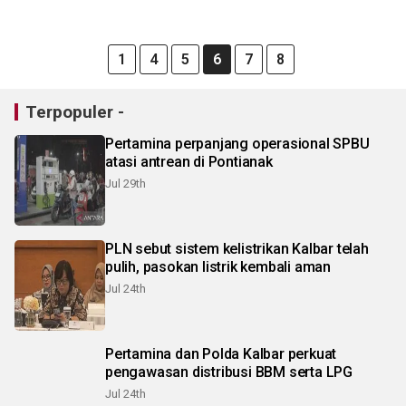
1
4
5
6
7
8
Terpopuler -
Pertamina perpanjang operasional SPBU
atasi antrean di Pontianak
Jul 29th
PLN sebut sistem kelistrikan Kalbar telah
pulih, pasokan listrik kembali aman
Jul 24th
Pertamina dan Polda Kalbar perkuat
pengawasan distribusi BBM serta LPG
Jul 24th