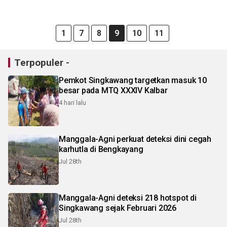
1
7
8
9
10
11
Terpopuler -
Pemkot Singkawang targetkan masuk 10
besar pada MTQ XXXIV Kalbar
4 hari lalu
Manggala-Agni perkuat deteksi dini cegah
karhutla di Bengkayang
Jul 28th
Manggala-Agni deteksi 218 hotspot di
Singkawang sejak Februari 2026
Jul 28th