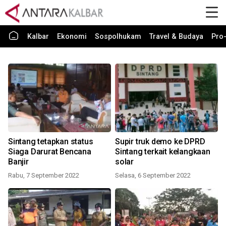
Kalbar
Ekonomi
Sospolhukam
Travel & Budaya
Pro-
Sintang tetapkan status
Supir truk demo ke DPRD
Siaga Darurat Bencana
Sintang terkait kelangkaan
Banjir
solar
Rabu, 7 September 2022
Selasa, 6 September 2022