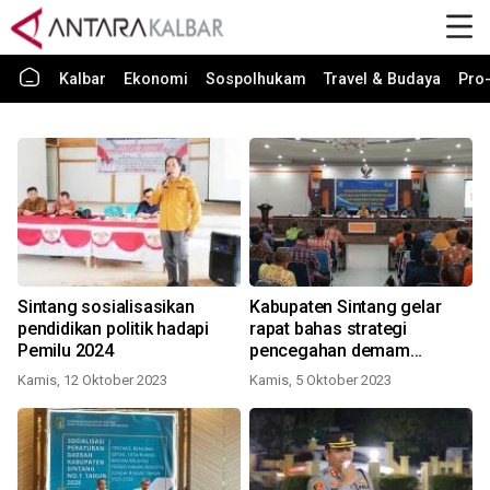
Kalbar
Ekonomi
Sospolhukam
Travel & Budaya
Pro-
Sintang sosialisasikan
Kabupaten Sintang gelar
pendidikan politik hadapi
rapat bahas strategi
Pemilu 2024
pencegahan demam
berdarah
Kamis, 12 Oktober 2023
Kamis, 5 Oktober 2023