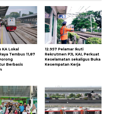
 KA Lokal
12.957 Pelamar Ikuti
Raya Tembus 11,87
Rekrutmen PJL KAI, Perkuat
 Dorong
Keselamatan sekaligus Buka
Awas penipuan berbasis AI
tur Berbasis
Kesempatan Kerja
n
2026-08-07 13:45:00