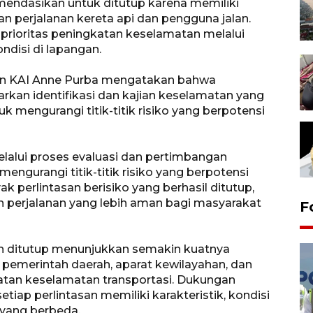
omendasikan untuk ditutup karena memiliki
an perjalanan kereta api dan pengguna jalan.
di prioritas peningkatan keselamatan melalui
disi di lapangan.
on KAI Anne Purba mengatakan bahwa
rkan identifikasi dan kajian keselamatan yang
k mengurangi titik-titik risiko yang berpotensi
melalui proses evaluasi dan pertimbangan
ngurangi titik-titik risiko yang berpotensi
perlintasan berisiko yang berhasil ditutup,
 perjalanan yang lebih aman bagi masyarakat
F
lah ditutup menunjukkan semakin kuatnya
, pemerintah daerah, aparat kewilayahan, dan
an keselamatan transportasi. Dukungan
tiap perlintasan memiliki karakteristik, kondisi
yang berbeda.