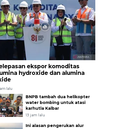
elepasan ekspor komoditas
lumina hydroxide dan alumina
xide
jam lalu
BNPB tambah dua helikopter
water bombing untuk atasi
karhutla Kalbar
13 jam lalu
Ini alasan pengerukan alur