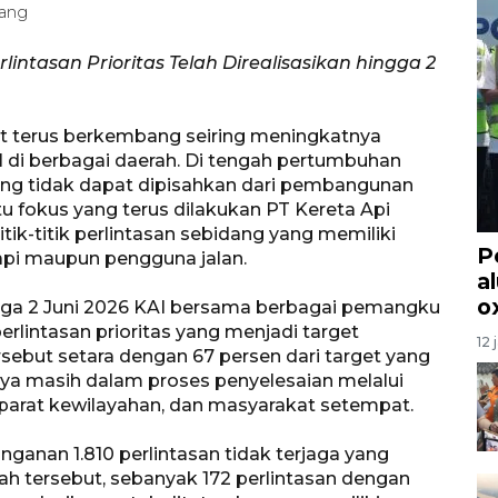
dang
lintasan Prioritas Telah Direalisasikan hingga 2
at terus berkembang seiring meningkatnya
al di berbagai daerah. Di tengah pertumbuhan
ang tidak dapat dipisahkan dari pembangunan
tu fokus yang terus dilakukan PT Kereta Api
tik-titik perlintasan sebidang yang memiliki
P
 api maupun pengguna jalan.
a
o
ngga 2 Juni 2026 KAI bersama berbagai pemangku
erlintasan prioritas yang menjadi target
12 
sebut setara dengan 67 persen dari target yang
nnya masih dalam proses penyelesaian melalui
parat kewilayahan, dan masyarakat setempat.
ganan 1.810 perlintasan tidak terjaga yang
mlah tersebut, sebanyak 172 perlintasan dengan