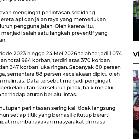
levan mengingat perlintasan sebidang
Kalbar siaga darurat karhutla
kereta api dan jalan raya yang memerlukan
hingga November
luruh pengguna jalan. Oleh karena itu,
 menjadi salah satu langkah preventif yang
30 Juli 2026 09:29
an.
V
de 2023 hingga 24 Mei 2026 telah terjadi 1.074
n total 964 korban, terdiri atas 370 korban
 dan 347 korban luka ringan. Sebanyak 80 persen
jaga, sementara 88 persen kecelakaan dipicu oleh
n melintas. Data tersebut menjadi pengingat
kelanjutan dari seluruh pihak, baik melalui
erhadap aturan berlalu lintas.
pan perlintasan sering kali tidak langsung
Pontianak alokasikan
un setiap titik yang berhasil ditutup berarti
anggaran khusus anak
g dapat membahayakan masyarakat di masa
penderita kanker dan jantung
23 Juli 2026 19:17