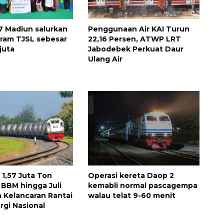
7 Madiun salurkan
Penggunaan Air KAI Turun
ram TJSL sebesar
22,16 Persen, ATWP LRT
juta
Jabodebek Perkuat Daur
Ulang Air
 1,57 Juta Ton
Operasi kereta Daop 2
BBM hingga Juli
kemabli normal pascagempa
a Kelancaran Rantai
walau telat 9-60 menit
rgi Nasional