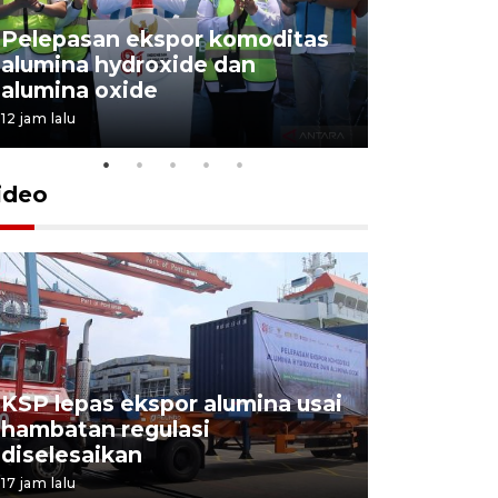
Pelepasan ekspor komoditas
alumina hydroxide dan
Garuda T
alumina oxide
Menang T
12 jam lalu
4 Agustus 202
ideo
KSP lepas ekspor alumina usai
Pelindo o
hambatan regulasi
ekspor-im
diselesaikan
kemas
17 jam lalu
5 Agustus 202