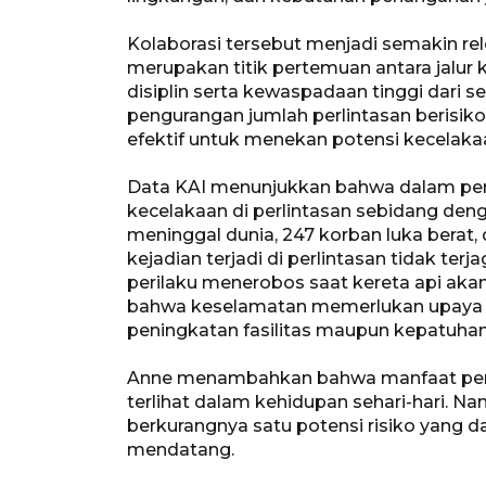
Kolaborasi tersebut menjadi semakin re
merupakan titik pertemuan antara jalur 
disiplin serta kewaspadaan tinggi dari se
pengurangan jumlah perlintasan berisiko
efektif untuk menekan potensi kecelaka
Data KAI menunjukkan bahwa dalam perio
kecelakaan di perlintasan sebidang denga
meninggal dunia, 247 korban luka berat,
kejadian terjadi di perlintasan tidak ter
perilaku menerobos saat kereta api aka
bahwa keselamatan memerlukan upaya ber
peningkatan fasilitas maupun kepatuhan t
Anne menambahkan bahwa manfaat penutu
terlihat dalam kehidupan sehari-hari. Nam
berkurangnya satu potensi risiko yan
mendatang.