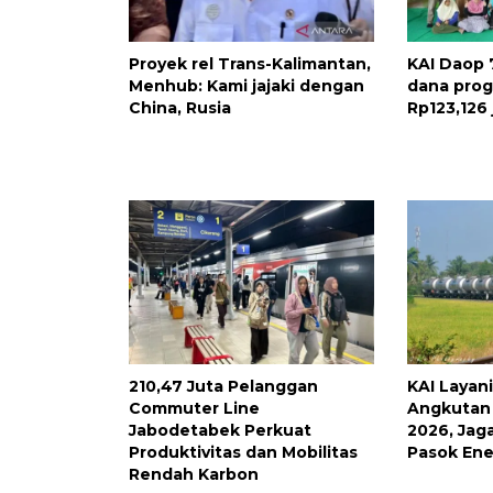
Proyek rel Trans-Kalimantan,
KAI Daop 
Menhub: Kami jajaki dengan
dana prog
China, Rusia
Rp123,126 
210,47 Juta Pelanggan
KAI Layani
Commuter Line
Angkutan 
Jabodetabek Perkuat
2026, Jag
Produktivitas dan Mobilitas
Pasok Ene
Rendah Karbon