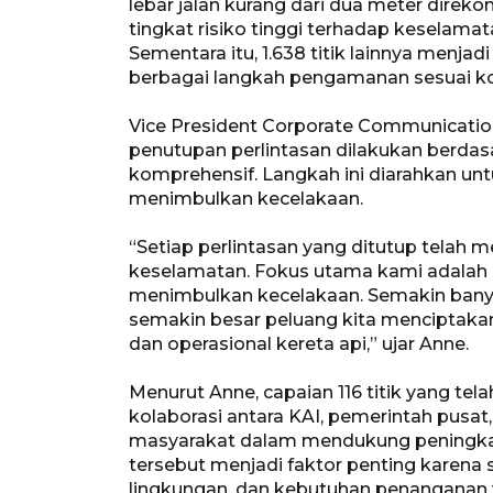
lebar jalan kurang dari dua meter direk
tingkat risiko tinggi terhadap keselamat
Sementara itu, 1.638 titik lainnya menja
berbagai langkah pengamanan sesuai kon
Vice President Corporate Communicati
penutupan perlintasan dilakukan berdasa
komprehensif. Langkah ini diarahkan untu
menimbulkan kecelakaan.
“Setiap perlintasan yang ditutup telah 
keselamatan. Fokus utama kami adalah me
menimbulkan kecelakaan. Semakin banyak 
semakin besar peluang kita menciptakan
dan operasional kereta api,” ujar Anne.
Menurut Anne, capaian 116 titik yang te
kolaborasi antara KAI, pemerintah pusat
masyarakat dalam mendukung peningkat
tersebut menjadi faktor penting karena se
lingkungan, dan kebutuhan penanganan 