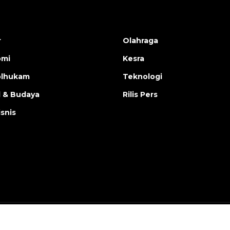
r
Olahraga
omi
Kesra
olhukam
Teknologi
l & Budaya
Rilis Pers
isnis