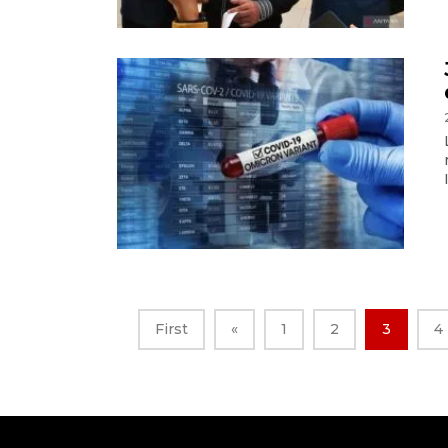
First
«
1
2
3
4