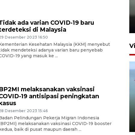
Karhutla Kalimantan Barat
terluas di Indonesia
Tidak ada varian COVID-19 baru
22 Juli 2026 10:51
terdeteksi di Malaysia
29 Desember 2023 16:50
Kementerian Kesehatan Malaysia (KKM) menyebut
V
tidak mendeteksi adanya varian baru penyebab
COVID-19 yang masuk ke ...
BP2MI melaksanakan vaksinasi
COVID-19 antisipasi peningkatan
Optimalkan aset negara,
kasus
Bulog luncurkan kawasan
28 Desember 2023 15:46
bisnis di Pontianak
Badan Pelindungan Pekerja Migran Indonesia
(BP2MI) melaksanakan vaksinasi COVID-19 booster
22 Juli 2026 17:09
kedua, baik di pusat maupun daerah ...