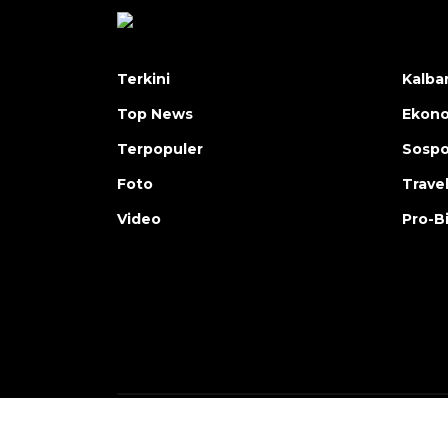
Terkini
Kalba
Top News
Ekon
Terpopuler
Sosp
Foto
Trave
Video
Pro-B
Copyright © ANTARA